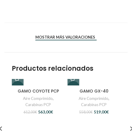
*
*
Nombre
Correo electrónico
MOSTRAR MÁS VALORACIONES
Productos relacionados
-8%
-7%
-5%
GAMO COYOTE PCP
GAMO GX-40
Aire Comprimido
,
Aire Comprimido
,
Carabinas PCP
Carabinas PCP
563,00
€
519,00
€
612,00
€
558,00
€