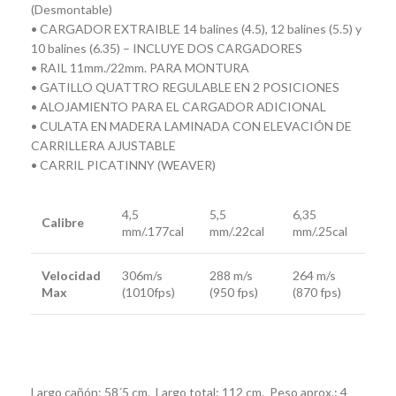
(Desmontable)
• CARGADOR EXTRAIBLE 14 balines (4.5), 12 balines (5.5) y
10 balines (6.35) – INCLUYE DOS CARGADORES
• RAIL 11mm./22mm. PARA MONTURA
• GATILLO QUATTRO REGULABLE EN 2 POSICIONES
• ALOJAMIENTO PARA EL CARGADOR ADICIONAL
• CULATA EN MADERA LAMINADA CON ELEVACIÓN DE
CARRILLERA AJUSTABLE
• CARRIL PICATINNY (WEAVER)
4,5
5,5
6,35
Calibre
mm/.177cal
mm/.22cal
mm/.25cal
Velocidad
306m/s
288 m/s
264 m/s
Max
(1010fps)
(950 fps)
(870 fps)
Largo cañón: 58´5 cm. Largo total: 112 cm. Peso aprox.: 4