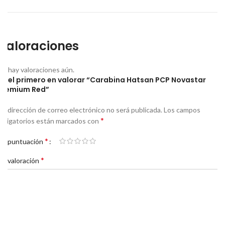
Valoraciones
No hay valoraciones aún.
Sé el primero en valorar “Carabina Hatsan PCP Novastar
Premium Red”
Tu dirección de correo electrónico no será publicada.
Los campos
*
obligatorios están marcados con
*
Tu puntuación
*
Tu valoración