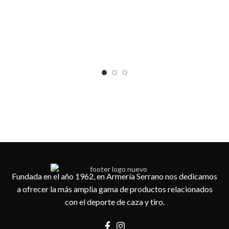
Ga
Car
Fundada en el año 1962, en Armería Serrano nos dedicamos
a ofrecer la más amplia gama de productos relacionados
con el deporte de caza y tiro.