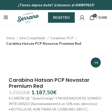
¿Tienes alguna duda? ¡Llámanos al 600899823!
0
/
0,00
€
REGISTRO
Inicio
Aire Comprimido
Carabinas PCP
Carabina Hatsan PCP Novastar Premium Red
-5%
Carabina Hatsan PCP Novastar
Premium Red
1.187,50
€
1.250,00
€
• CAÑÓN QE “Quiet Energy” Y MODERADOR DE SONIDO
INTEGRADO (Aproximadamente un 50% más silencioso)
• BOTELLA DE AIRE FIBRA DE CARBONO 580 CC.