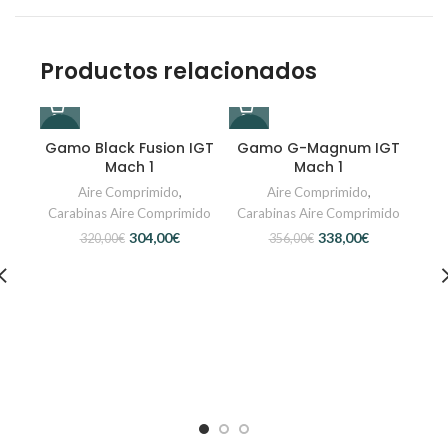
Productos relacionados
-5%
-5%
-7%
Gamo Black Fusion IGT
Gamo G-Magnum IGT
Mach 1
Mach 1
Aire Comprimido
,
Aire Comprimido
,
Carabinas Aire Comprimido
Carabinas Aire Comprimido
304,00
€
338,00
€
320,00
€
356,00
€