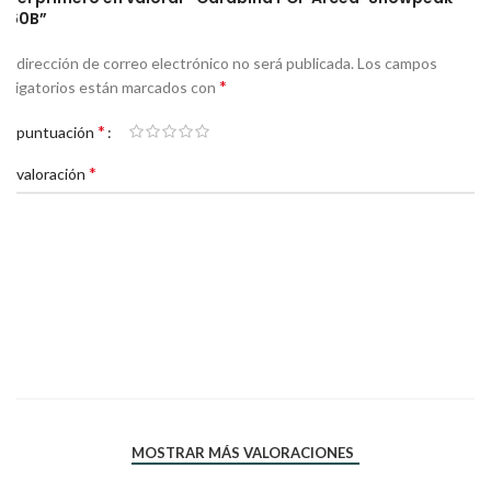
M60B”
Tu dirección de correo electrónico no será publicada.
Los campos
*
obligatorios están marcados con
*
Tu puntuación
*
Tu valoración
*
*
Nombre
Correo electrónico
MOSTRAR MÁS VALORACIONES