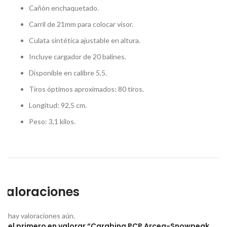
Cañón enchaquetado.
Carril de 21mm para colocar visor.
Culata sintética ajustable en altura.
Incluye cargador de 20 balines.
Disponible en calibre 5,5.
Tiros óptimos aproximados: 80 tiros.
Longitud: 92,5 cm.
Peso: 3,1 kilos.
Valoraciones
No hay valoraciones aún.
Sé el primero en valorar “Carabina PCP Arcea-Snowpeak