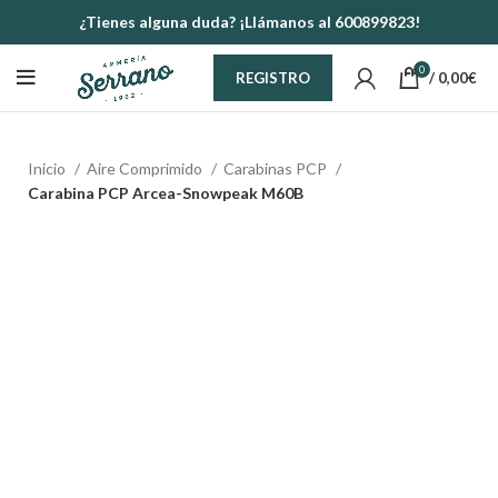
¿Tienes alguna duda? ¡Llámanos al 600899823!
0
/
0,00
€
REGISTRO
Inicio
Aire Comprimido
Carabinas PCP
Carabina PCP Arcea-Snowpeak M60B