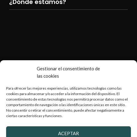
¿Dónde estamos?
Gestionar el consentimiento de
las cookies
Para ofrecer las mejores experiencias, utilizamos tecnologías como las
cookies para almacenar y/o acceder a la información del dispositivo. El
consentimiento de estas tecnologías nos permitirá procesar datos como el
comportamiento de navegación o las identificaciones únicas en este sitio.
No consentir o retirar el consentimiento, puede afectar negativamente a
ciertas características y funciones.
Copyright © 2026 Armería Serrano |
Desarrollado por
WebToSell
ACEPTAR