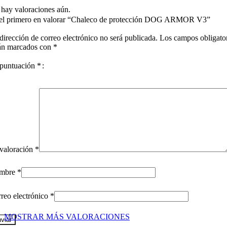
hay valoraciones aún.
el primero en valorar “Chaleco de protección DOG ARMOR V3”
dirección de correo electrónico no será publicada.
Los campos obligato
án marcados con
*
puntuación
*
valoración
*
mbre
*
reo electrónico
*
MOSTRAR MÁS VALORACIONES