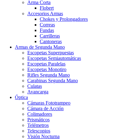
Arma Corta
Flobert
Accesorios Armas
Chokes y Prolongadores
Correas
Fundas
Carrilleras
Cantoneras
Armas de Segunda Mano
Escopetas Superpuestas
Escopetas Semiautomáticas
Escopetas Paralelas
Escopetas Monotiro
Rifles Segunda Mano
Carabinas Segunda Mano
Culatas
Avancarga
Óptica
Cámaras Fototrampeo
Cámara de Acción
Colimadores
Prismáticos
Telémetros
Telescopios
Visión Nocturna