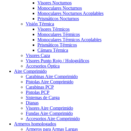
Visores Nocturnos
Monoculares Nocturnos
Monoculares Nocturnos Acoplables
Prismáticos Nocturnos
Visión Térmica
Visores Térmicos
Monoculares Térmicos
Monoculares Térmicos Acoplables
Prismáticos Térmicos
Cámara Térmica
Visores Caza
Visores Punto Rojo / Holográficos
Accesorios Óptica
Aire Comprimido
Carabinas Aire Comprimido
Pistolas Aire Comprimido
Carabinas PCP
Pistolas PCP
Sistemas de Carga
Dianas
Visores Aire Comprimido
Fundas Aire Comprimido
Accesorios Aire Comprimido
Armeros homologados
Armeros para Armas Largas