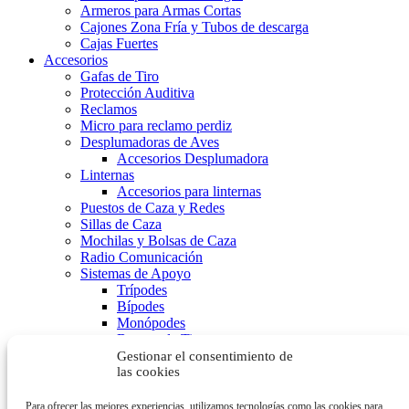
Armeros para Armas Cortas
Cajones Zona Fría y Tubos de descarga
Cajas Fuertes
Accesorios
Gafas de Tiro
Protección Auditiva
Reclamos
Micro para reclamo perdiz
Desplumadoras de Aves
Accesorios Desplumadora
Linternas
Accesorios para linternas
Puestos de Caza y Redes
Sillas de Caza
Mochilas y Bolsas de Caza
Radio Comunicación
Sistemas de Apoyo
Trípodes
Bípodes
Monópodes
Bancos de Tiro
Sacos de Apoyo
Gestionar el consentimiento de
Artículos para perros
las cookies
Chalecos de Protección
Collares Adiestramiento
Para ofrecer las mejores experiencias, utilizamos tecnologías como las cookies para