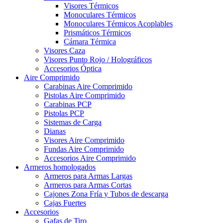
Visores Térmicos
Monoculares Térmicos
Monoculares Térmicos Acoplables
Prismáticos Térmicos
Cámara Térmica
Visores Caza
Visores Punto Rojo / Holográficos
Accesorios Óptica
Aire Comprimido
Carabinas Aire Comprimido
Pistolas Aire Comprimido
Carabinas PCP
Pistolas PCP
Sistemas de Carga
Dianas
Visores Aire Comprimido
Fundas Aire Comprimido
Accesorios Aire Comprimido
Armeros homologados
Armeros para Armas Largas
Armeros para Armas Cortas
Cajones Zona Fría y Tubos de descarga
Cajas Fuertes
Accesorios
Gafas de Tiro