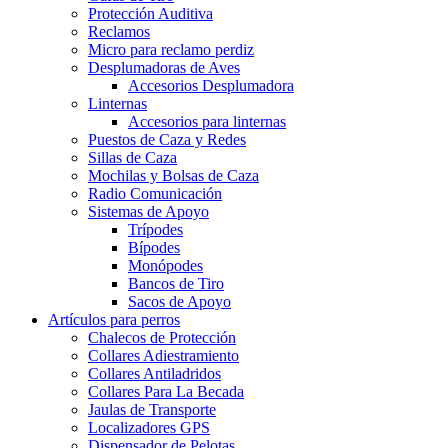
Protección Auditiva
Reclamos
Micro para reclamo perdiz
Desplumadoras de Aves
Accesorios Desplumadora
Linternas
Accesorios para linternas
Puestos de Caza y Redes
Sillas de Caza
Mochilas y Bolsas de Caza
Radio Comunicación
Sistemas de Apoyo
Trípodes
Bípodes
Monópodes
Bancos de Tiro
Sacos de Apoyo
Artículos para perros
Chalecos de Protección
Collares Adiestramiento
Collares Antiladridos
Collares Para La Becada
Jaulas de Transporte
Localizadores GPS
Dispensador de Pelotas