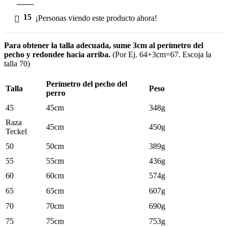
15
¡Personas viendo este producto ahora!
Para obtener la talla adecuada, sume 3cm al perímetro del
pecho y redondee hacia arriba.
(Por Ej. 64+3cm=67. Escoja la
talla 70)
Perímetro del pecho del
Talla
Peso
perro
45
45cm
348g
Raza
45cm
450g
Teckel
50
50cm
389g
55
55cm
436g
60
60cm
574g
65
65cm
607g
70
70cm
690g
75
75cm
753g