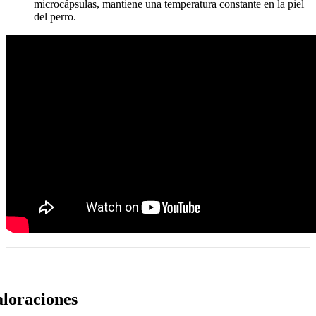
microcápsulas, mantiene una temperatura constante en la piel
del perro.
loraciones