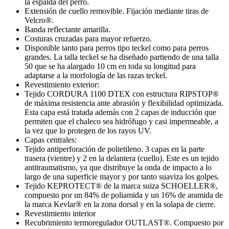
la espalda del perro.
Extensión de cuello removible. Fijación mediante tiras de
Velcro®.
Banda reflectante amarilla.
Costuras cruzadas para mayor refuerzo.
Disponible tanto para perros tipo teckel como para perros
grandes. La talla teckel se ha diseñado partiendo de una talla
50 que se ha alargado 10 cm en toda su longitud para
adaptarse a la morfología de las razas teckel.
Revestimiento exterior:
Tejido CORDURA 1100 DTEX con estructura RIPSTOP®
de máxima resistencia ante abrasión y flexibilidad optimizada.
Esta capa está tratada además con 2 capas de inducción que
permiten que el chaleco sea hidrófugo y casi impermeable, a
la vez que lo protegen de los rayos UV.
Capas centrales:
Tejido antiperforación de polietileno. 3 capas en la parte
trasera (vientre) y 2 en la delantera (cuello). Este es un tejido
antitraumatismo, ya que distribuye la onda de impacto a lo
largo de una superficie mayor y por tanto suaviza los golpes.
Tejido KEPROTECT® de la marca suiza SCHOELLER®,
compuesto por un 84% de poliamida y un 16% de aramida de
la marca Kevlar® en la zona dorsal y en la solapa de cierre.
Revestimiento interior
Recubrimiento termoregulador OUTLAST®. Compuesto por