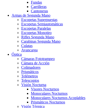
Fundas
Carrilleras
Cantoneras
Armas de Segunda Mano
Escopetas Superpuestas
Escopetas Semiautomáticas
Escopetas Paralelas
Escopetas Monotiro
Rifles Segunda Mano
Carabinas Segunda Mano
Culatas
Avancarga
Óptica
Cámaras Fototrampeo
Cámara de Acción
Colimadores
Prismáticos
Telémetros
Telescopios
Visión Nocturna
Visores Nocturnos
Monoculares Nocturnos
Monoculares Nocturnos Acoplables
Prismáticos Nocturnos
Visión Térmica