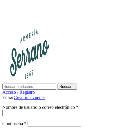
¿Tienes alguna duda? ¡Llámanos al 600899823! (España)
¿Tienes alguna duda? ¡Llámanos al 600899823!
Buscar...
Acceso / Registro
Entrar
Crear una cuenta
Nombre de usuario o correo electrónico
*
Contraseña
*