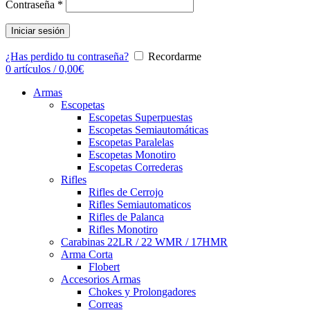
Contraseña
*
Iniciar sesión
¿Has perdido tu contraseña?
Recordarme
0
artículos
/
0,00
€
Armas
Escopetas
Escopetas Superpuestas
Escopetas Semiautomáticas
Escopetas Paralelas
Escopetas Monotiro
Escopetas Correderas
Rifles
Rifles de Cerrojo
Rifles Semiautomaticos
Rifles de Palanca
Rifles Monotiro
Carabinas 22LR / 22 WMR / 17HMR
Arma Corta
Flobert
Accesorios Armas
Chokes y Prolongadores
Correas