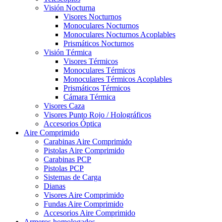
Visión Nocturna
Visores Nocturnos
Monoculares Nocturnos
Monoculares Nocturnos Acoplables
Prismáticos Nocturnos
Visión Térmica
Visores Térmicos
Monoculares Térmicos
Monoculares Térmicos Acoplables
Prismáticos Térmicos
Cámara Térmica
Visores Caza
Visores Punto Rojo / Holográficos
Accesorios Óptica
Aire Comprimido
Carabinas Aire Comprimido
Pistolas Aire Comprimido
Carabinas PCP
Pistolas PCP
Sistemas de Carga
Dianas
Visores Aire Comprimido
Fundas Aire Comprimido
Accesorios Aire Comprimido
Armeros homologados