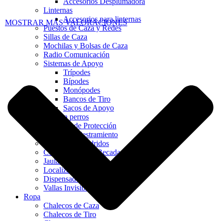
Accesorios Desplumadora
Linternas
Accesorios para linternas
MOSTRAR MÁS VALORACIONES
Puestos de Caza y Redes
Sillas de Caza
Mochilas y Bolsas de Caza
Radio Comunicación
Sistemas de Apoyo
Trípodes
Bípodes
Monópodes
Bancos de Tiro
Sacos de Apoyo
Artículos para perros
Chalecos de Protección
Collares Adiestramiento
Collares Antiladridos
Collares Para La Becada
Jaulas de Transporte
Localizadores GPS
Dispensador de Pelotas
Vallas Invisibles
Ropa
Chalecos de Caza
Chalecos de Tiro