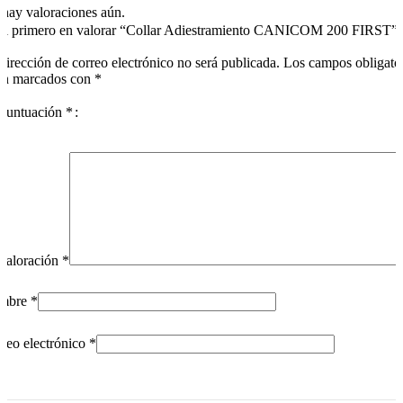
hay valoraciones aún.
el primero en valorar “Collar Adiestramiento CANICOM 200 FIRST”
dirección de correo electrónico no será publicada.
Los campos obligato
án marcados con
*
puntuación
*
valoración
*
mbre
*
reo electrónico
*