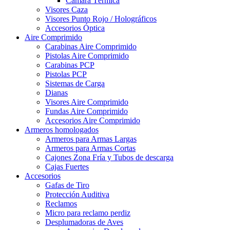
Cámara Térmica
Visores Caza
Visores Punto Rojo / Holográficos
Accesorios Óptica
Aire Comprimido
Carabinas Aire Comprimido
Pistolas Aire Comprimido
Carabinas PCP
Pistolas PCP
Sistemas de Carga
Dianas
Visores Aire Comprimido
Fundas Aire Comprimido
Accesorios Aire Comprimido
Armeros homologados
Armeros para Armas Largas
Armeros para Armas Cortas
Cajones Zona Fría y Tubos de descarga
Cajas Fuertes
Accesorios
Gafas de Tiro
Protección Auditiva
Reclamos
Micro para reclamo perdiz
Desplumadoras de Aves