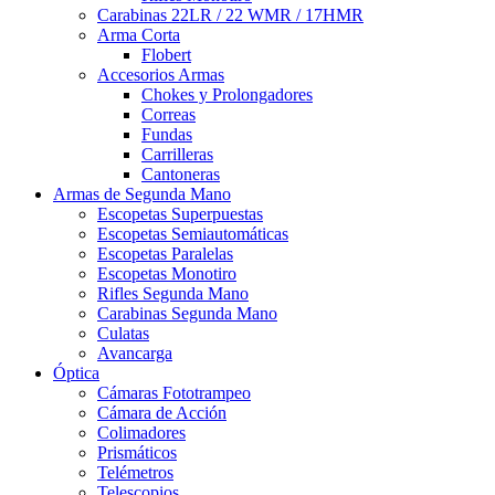
Carabinas 22LR / 22 WMR / 17HMR
Arma Corta
Flobert
Accesorios Armas
Chokes y Prolongadores
Correas
Fundas
Carrilleras
Cantoneras
Armas de Segunda Mano
Escopetas Superpuestas
Escopetas Semiautomáticas
Escopetas Paralelas
Escopetas Monotiro
Rifles Segunda Mano
Carabinas Segunda Mano
Culatas
Avancarga
Óptica
Cámaras Fototrampeo
Cámara de Acción
Colimadores
Prismáticos
Telémetros
Telescopios