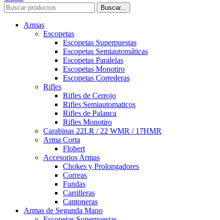
Buscar...
Armas
Escopetas
Escopetas Superpuestas
Escopetas Semiautomáticas
Escopetas Paralelas
Escopetas Monotiro
Escopetas Correderas
Rifles
Rifles de Cerrojo
Rifles Semiautomaticos
Rifles de Palanca
Rifles Monotiro
Carabinas 22LR / 22 WMR / 17HMR
Arma Corta
Flobert
Accesorios Armas
Chokes y Prolongadores
Correas
Fundas
Carrilleras
Cantoneras
Armas de Segunda Mano
Escopetas Superpuestas