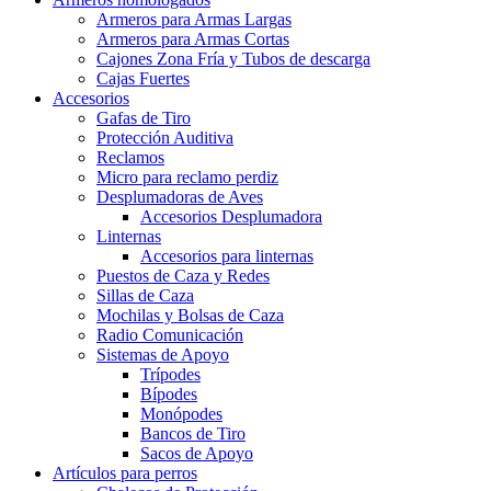
Armeros para Armas Largas
Armeros para Armas Cortas
Cajones Zona Fría y Tubos de descarga
Cajas Fuertes
Accesorios
Gafas de Tiro
Protección Auditiva
Reclamos
Micro para reclamo perdiz
Desplumadoras de Aves
Accesorios Desplumadora
Linternas
Accesorios para linternas
Puestos de Caza y Redes
Sillas de Caza
Mochilas y Bolsas de Caza
Radio Comunicación
Sistemas de Apoyo
Trípodes
Bípodes
Monópodes
Bancos de Tiro
Sacos de Apoyo
Artículos para perros