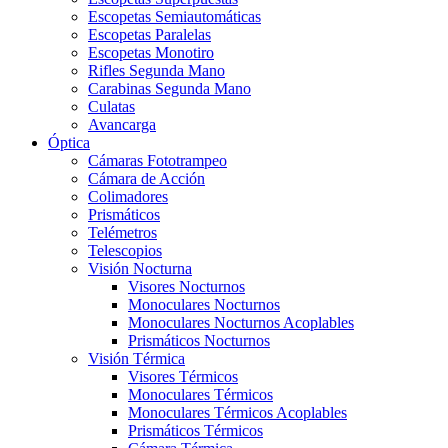
Escopetas Semiautomáticas
Escopetas Paralelas
Escopetas Monotiro
Rifles Segunda Mano
Carabinas Segunda Mano
Culatas
Avancarga
Óptica
Cámaras Fototrampeo
Cámara de Acción
Colimadores
Prismáticos
Telémetros
Telescopios
Visión Nocturna
Visores Nocturnos
Monoculares Nocturnos
Monoculares Nocturnos Acoplables
Prismáticos Nocturnos
Visión Térmica
Visores Térmicos
Monoculares Térmicos
Monoculares Térmicos Acoplables
Prismáticos Térmicos