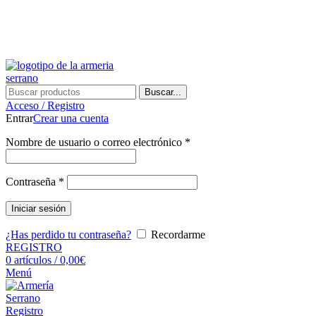
¿Tienes alguna duda? ¡Llámanos al 600899823! (España)
¿Tienes alguna duda? ¡Llámanos al 600899823!
Buscar...
Acceso / Registro
Entrar
Crear una cuenta
Nombre de usuario o correo electrónico
*
Contraseña
*
Iniciar sesión
¿Has perdido tu contraseña?
Recordarme
REGISTRO
0
artículos
/
0,00
€
Menú
Registro