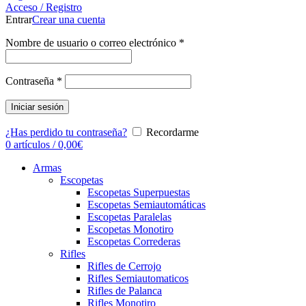
Acceso / Registro
Entrar
Crear una cuenta
Nombre de usuario o correo electrónico
*
Contraseña
*
Iniciar sesión
¿Has perdido tu contraseña?
Recordarme
0
artículos
/
0,00
€
Armas
Escopetas
Escopetas Superpuestas
Escopetas Semiautomáticas
Escopetas Paralelas
Escopetas Monotiro
Escopetas Correderas
Rifles
Rifles de Cerrojo
Rifles Semiautomaticos
Rifles de Palanca
Rifles Monotiro