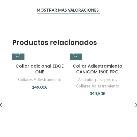
*
*
Nombre
Correo electrónico
MOSTRAR MÁS VALORACIONES
Productos relacionados
Collar adicional EDGE
Collar Adiestramiento
ONE
CANICOM 1500 PRO
Collares Adiestramiento
Artículos para perros
,
Collares Adiestramiento
€
€
Co
C