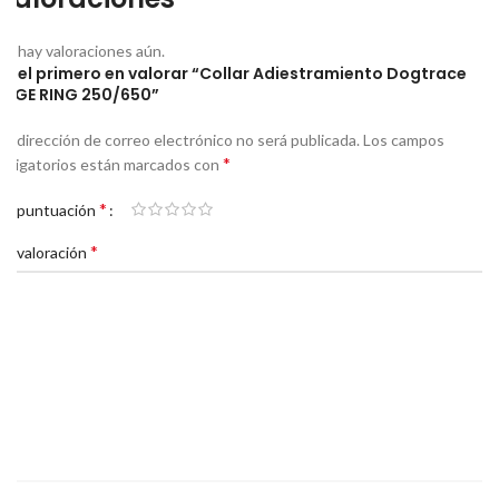
No hay valoraciones aún.
Sé el primero en valorar “Collar Adiestramiento Dogtrace
EDGE RING 250/650”
Tu dirección de correo electrónico no será publicada.
Los campos
*
obligatorios están marcados con
*
Tu puntuación
*
Tu valoración