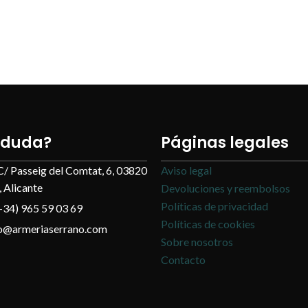
 duda?
Páginas legales
C/ Passeig del Comtat, 6, 03820
Aviso legal
 Alicante
Devoluciones y reembolsos
Políticas de privacidad
+34) 965 59 03 69
Políticas de cookies
fo@armeriaserrano.com
Sobre nosotros
Contacto