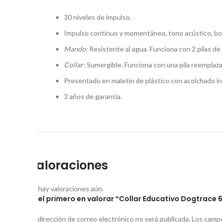
30 niveles de impulso.
Impulso continuo y momentáneo, tono acústico, b
Mando:
Resistente al agua. Funciona con 2 pilas 
Collar:
Sumergible. Funciona con una pila reemplaz
Presentado en maletín de plástico con acolchado int
3 años
de garantía.
Valoraciones
No hay valoraciones aún.
Sé el primero en valorar “Collar Educativo Dogtrace 
Tu dirección de correo electrónico no será publicada.
Los campo