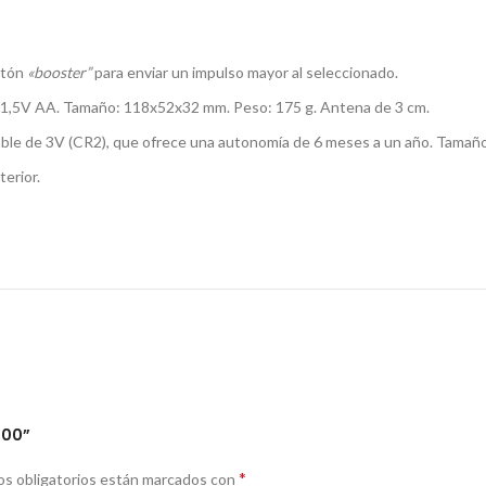
otón
«booster”
para enviar un impulso mayor al seleccionado.
de 1,5V AA. Tamaño: 118x52x32 mm. Peso: 175 g. Antena de 3 cm.
able de 3V (CR2), que ofrece una autonomía de 6 meses a un año. Tamañ
erior.
600”
*
s obligatorios están marcados con