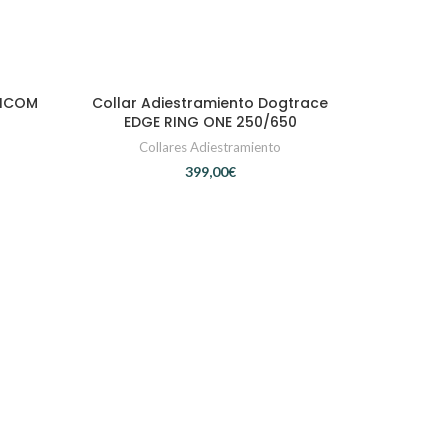
NICOM
Collar Adiestramiento Dogtrace
SELECCIONAR OPCIONES
EDGE RING ONE 250/650
Collares Adiestramiento
€
Collar E
A
Col