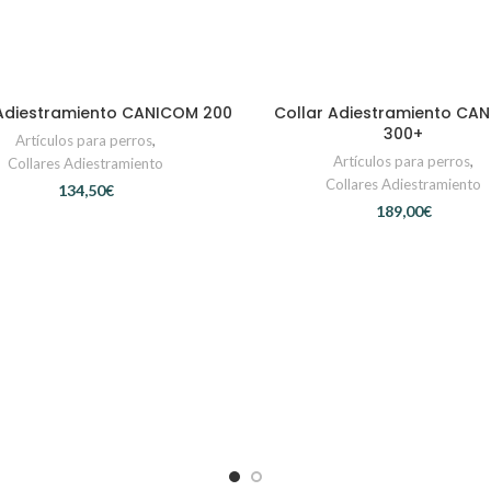
 Adiestramiento CANICOM 200
Collar Adiestramiento CA
AÑADIR AL CARRITO
AÑADIR AL CARRITO
300+
Artículos para perros
,
Artículos para perros
,
Collares Adiestramiento
Collares Adiestramiento
€
€