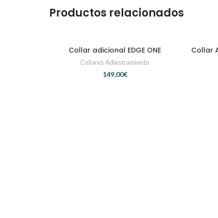
Productos relacionados
Collar adicional EDGE ONE
Collar
AÑADIR AL CARRITO
Collares Adiestramiento
€