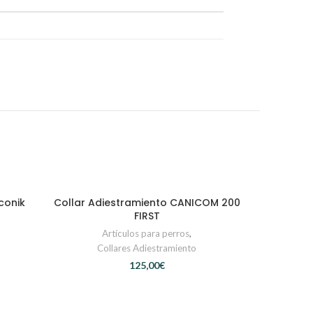
conik
Collar Adiestramiento CANICOM 200
AÑADIR AL CARRITO
FIRST
Artículos para perros
,
Collares Adiestramiento
€