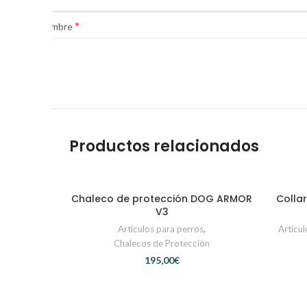
*
Nombre
Productos relacionados
Chaleco de protección DOG ARMOR
Collar
SELECCIONAR OPCIONES
V3
Artículos para perros
,
Artícul
Chalecos de Protección
€