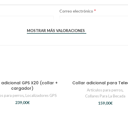
*
Correo electrónico
MOSTRAR MÁS VALORACIONES
 adicional GPS X20 (collar +
Collar adicional para Tele
AÑADIR AL CARRITO
AÑADIR AL CARRITO
cargador)
Artículos para perros
,
os para perros
,
Localizadores GPS
Collares Para La Becada
€
€