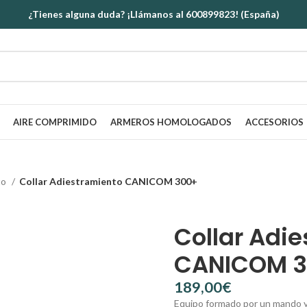
¿Tienes alguna duda? ¡Llámanos al 600899823! (España)
AIRE COMPRIMIDO
ARMEROS HOMOLOGADOS
ACCESORIOS
to
Collar Adiestramiento CANICOM 300+
Collar Adi
CANICOM 
€
Equipo formado por un mando y 