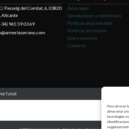
C/ Passeig del Comtat, 6, 03820
Aviso legal
 Alicante
Devoluciones y reembolsos
Políticas de privacidad
+34) 965 59 03 69
Políticas de cookies
fo@armeriaserrano.com
Sobre nosotros
Contacto
WebToSell
Para ofrecer l
almacenar y/o 
tecnologías n
identificacion
negativamente 