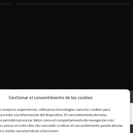
Gestionar el consentimiento de las cookies
as mejores experiencias, utilizamos tecnologías como las cookies para
acceder a la información del dispositivo. El consentimiento de estas
os permitirá procesar datos como el comportamiento de navegación o las
es únicas en este sitio. No consentir o retirar el consentimiento, puede afectar
a ciertas características y funciones.