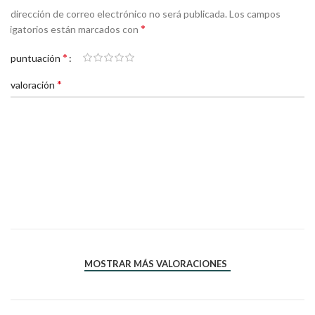
Tu dirección de correo electrónico no será publicada.
Los campos
*
obligatorios están marcados con
*
Tu puntuación
*
Tu valoración
*
*
Nombre
Correo electrónico
MOSTRAR MÁS VALORACIONES