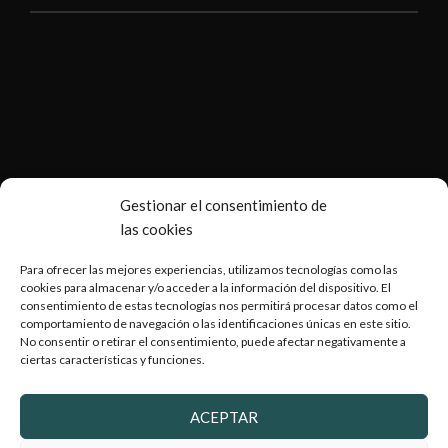
Gestionar el consentimiento de
las cookies
Para ofrecer las mejores experiencias, utilizamos tecnologías como las
cookies para almacenar y/o acceder a la información del dispositivo. El
consentimiento de estas tecnologías nos permitirá procesar datos como el
comportamiento de navegación o las identificaciones únicas en este sitio.
No consentir o retirar el consentimiento, puede afectar negativamente a
ciertas características y funciones.
Copyright © 2026 Armería Serrano |
Desarrollado por
WebToSell
ACEPTAR