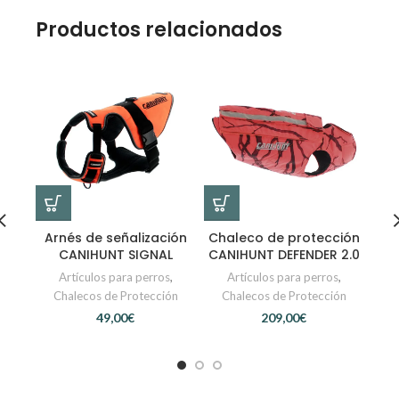
Productos relacionados
Arnés de señalización
Chaleco de protección
Co
CANIHUNT SIGNAL
CANIHUNT DEFENDER 2.0
Artículos para perros
,
Artículos para perros
,
Chalecos de Protección
Chalecos de Protección
C
€
€