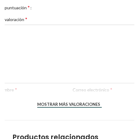
*
Tu puntuación
*
Tu valoración
*
*
Nombre
Correo electrónico
MOSTRAR MÁS VALORACIONES
Productos relacionados