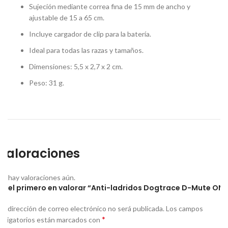
Sujeción mediante correa fina de 15 mm de ancho y
ajustable de 15 a 65 cm.
Incluye cargador de clip para la batería.
Ideal para todas las razas y tamaños.
Dimensiones: 5,5 x 2,7 x 2 cm.
Peso: 31 g.
Valoraciones
No hay valoraciones aún.
Sé el primero en valorar “Anti-ladridos Dogtrace D-Mute ONE
Tu dirección de correo electrónico no será publicada.
Los campos
*
obligatorios están marcados con