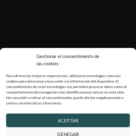
Gestionar el consentimiento de
las cookies
Para ofrecer las mejores experiencias, utilizamos tecnologías como las
cookies para almacenar y/o acceder a la información del dispositivo. El
consentimiento de estas tecnologías nos permitirá procesar datos como el
Copyright © 2026 Armería Serrano |
Desarrollado por
comportamiento de navegación o las identificaciones únicas en este sitio.
WebToSell
No consentir o retirar el consentimiento, puede afectar negativamente a
ciertas características y funciones.
ACEPTAR
2024 Armeriaserrano.com - Todos los derechos reservados
DENEGAR