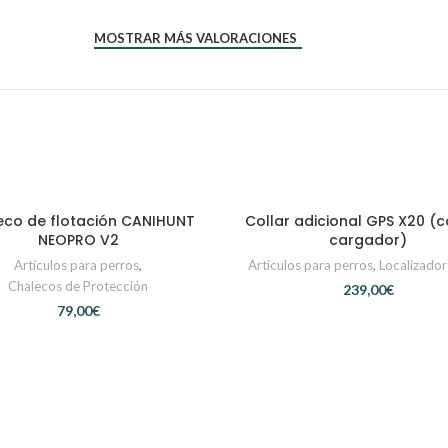
MOSTRAR MÁS VALORACIONES
eco de flotación CANIHUNT
Collar adicional GPS X20 (co
SELECCIONAR OPCIONES
AÑADIR AL CARRITO
NEOPRO V2
cargador)
Artículos para perros
,
Artículos para perros
,
Localizado
Chalecos de Protección
€
€