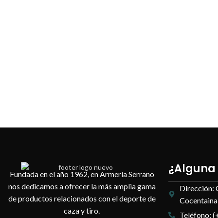
¿Alguna
Fundada en el año 1962, en Armería Serrano
nos dedicamos a ofrecer la más amplia gama
Dirección: 
de productos relacionados con el deporte de
Cocentaina,
caza y tiro.
Teléfono: (