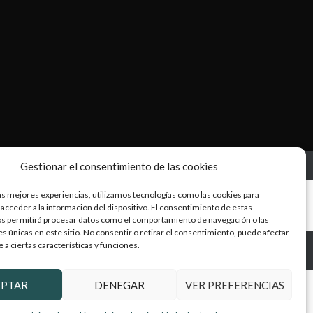
Gestionar el consentimiento de las cookies
as mejores experiencias, utilizamos tecnologías como las cookies para
acceder a la información del dispositivo. El consentimiento de estas
os permitirá procesar datos como el comportamiento de navegación o las
es únicas en este sitio. No consentir o retirar el consentimiento, puede afectar
a ciertas características y funciones.
EPTAR
DENEGAR
VER PREFERENCIAS