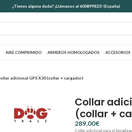
¿Tienes alguna duda? ¡Llámanos al 600899823! (España)
AIRE COMPRIMIDO
ARMEROS HOMOLOGADOS
ACCESORIOS
ollar adicional GPS X30 (collar + cargador)
Collar adic
(collar + c
€
Collar adicional para el
localiz