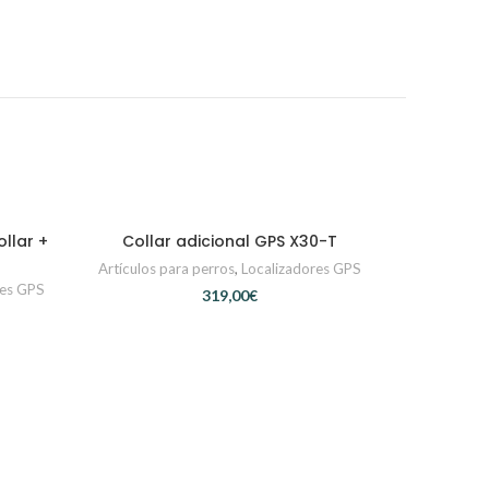
llar +
Collar adicional GPS X30-T
AÑADIR AL CARRITO
Artículos para perros
,
Localizadores GPS
res GPS
€