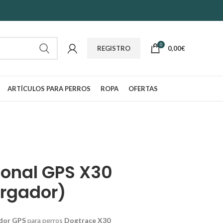
0
0,00
€
REGISTRO
ARTÍCULOS PARA PERROS
ROPA
OFERTAS
ional GPS X30
argador)
ador GPS
para perros
Dogtrace X30