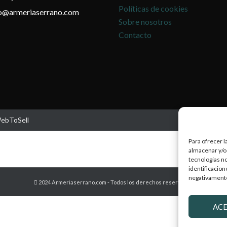
Políticas de cookies
fo@armeriaserrano.com
Sobre nosotros
Contacto
WebToSell
Para ofrecer l
almacenar y/o 
tecnologías n
identificacion
negativamente 
2024 Armeriaserrano.com - Todos los derechos reservados
AC