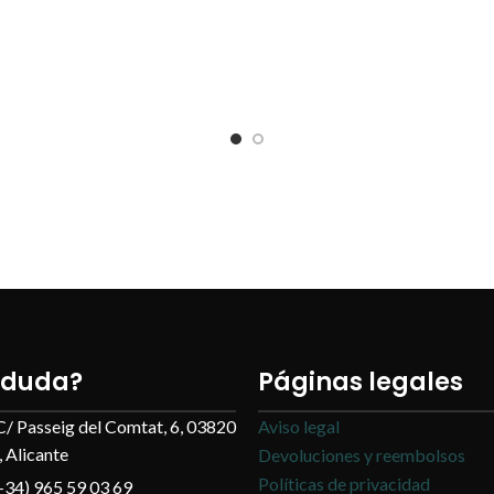
 duda?
Páginas legales
C/ Passeig del Comtat, 6, 03820
Aviso legal
 Alicante
Devoluciones y reembolsos
Políticas de privacidad
+34) 965 59 03 69