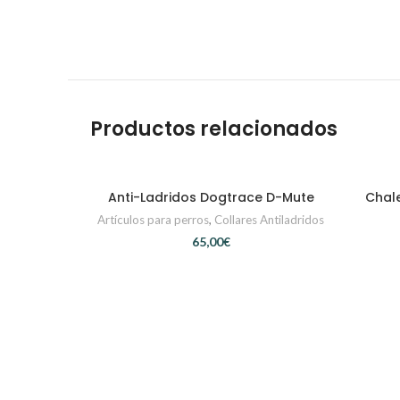
Productos relacionados
Anti-Ladridos Dogtrace D-Mute
Chal
AÑADIR AL CARRITO
Artículos para perros
,
Collares Antiladridos
€