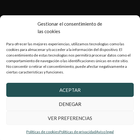
Gestionar el consentimiento de
las cookies
Para ofrecer las mejores experiencias, utilizamos tecnologías como las
cookies para almacenar y/o acceder a la información del dispositivo. El
consentimiento de estas tecnologías nos permitirá procesar datos como el
Copyright © 2026 Armería Serrano |
Desarrollado por
comportamiento de navegación o las identificaciones únicas en este sitio.
WebToSell
No consentir o retirar el consentimiento, puede afectar negativamente a
ciertas características y funciones.
ACEPTAR
2024 Armeriaserrano.com - Todos los derechos reservados
DENEGAR
VER PREFERENCIAS
Políticas de cookies
Políticas de privacidad
Aviso legal