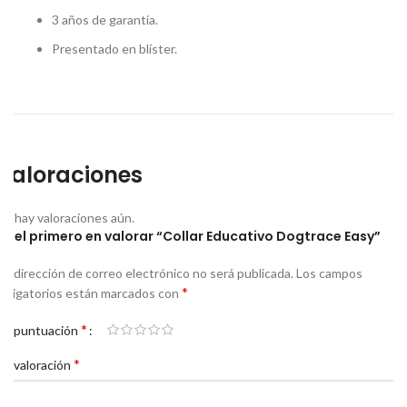
3 años de garantía.
Presentado en blíster.
Valoraciones
No hay valoraciones aún.
Sé el primero en valorar “Collar Educativo Dogtrace Easy”
Tu dirección de correo electrónico no será publicada.
Los campos
*
obligatorios están marcados con
*
Tu puntuación
*
Tu valoración