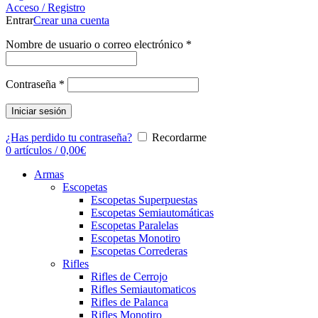
Acceso / Registro
Entrar
Crear una cuenta
Nombre de usuario o correo electrónico
*
Contraseña
*
Iniciar sesión
¿Has perdido tu contraseña?
Recordarme
0
artículos
/
0,00
€
Armas
Escopetas
Escopetas Superpuestas
Escopetas Semiautomáticas
Escopetas Paralelas
Escopetas Monotiro
Escopetas Correderas
Rifles
Rifles de Cerrojo
Rifles Semiautomaticos
Rifles de Palanca
Rifles Monotiro