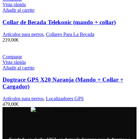
Vista rápida
Añadir al carrito
Collar de Becada Telekonic (mando + collar)
Artículos para perros
,
Collares Para La Becada
219,00
€
Comparar
Vista rápida
Añadir al carrito
Dogtrace GPS X20 Naranja (Mando + Collar +
Cargador)
Artículos para perros
,
Localizadores GPS
479,00
€