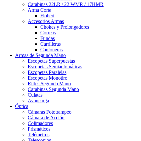
Carabinas 22LR / 22 WMR / 17HMR
Arma Corta
Flobert
Accesorios Armas
Chokes y Prolongadores
Correas
Fundas
Carrilleras
Cantoneras
Armas de Segunda Mano
Escopetas Superpuestas
Escopetas Semiautomáticas
Escopetas Paralelas
Escopetas Monotiro
Rifles Segunda Mano
Carabinas Segunda Mano
Culatas
Avancarga
Óptica
Cámaras Fototrampeo
Cámara de Acción
Colimadores
Prismáticos
Telémetros
Telescopios