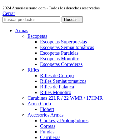
2024 Armeriaserrano.com - Todos los derechos reservados
Cerrar
Buscar...
Armas
Escopetas
Escopetas Superpuestas
Escopetas Semiautomáticas
Escopetas Paralelas
Escopetas Monotiro
Escopetas Correderas
Rifles
Rifles de Cerrojo
Rifles Semiautomaticos
Rifles de Palanca
Rifles Monotiro
Carabinas 22LR / 22 WMR / 17HMR
Arma Corta
Flobert
Accesorios Armas
Chokes y Prolongadores
Correas
Fundas
Carrilleras