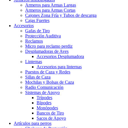
Armeros para Armas Largas
Armeros para Armas Cortas
Cajones Zona Fría y Tubos de descarga
Cajas Fuertes
Accesorios
Gafas de Tiro
Protección Auditiva
Reclamos
Micro para reclamo perdiz
Desplumadoras de Aves
Accesorios Desplumadora
Linternas
Accesorios para linternas
Puestos de Caza y Redes
Sillas de Caza
Mochilas y Bolsas de Caza
Radio Comunicación
Sistemas de Apoyo
Trípodes
Bípodes
Monópodes
Bancos de Tiro
Sacos de Apoyo
Artículos para perros