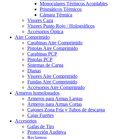
Monoculares Térmicos Acoplables
Prismáticos Térmicos
Cámara Térmica
Visores Caza
Visores Punto Rojo / Holográficos
Accesorios Óptica
Aire Comprimido
Carabinas Aire Comprimido
Pistolas Aire Comprimido
Carabinas PCP
Pistolas PCP
Sistemas de Carga
Dianas
Visores Aire Comprimido
Fundas Aire Comprimido
Accesorios Aire Comprimido
Armeros homologados
Armeros para Armas Largas
Armeros para Armas Cortas
Cajones Zona Fría y Tubos de descarga
Cajas Fuertes
Accesorios
Gafas de Tiro
Protección Auditiva
Reclamos