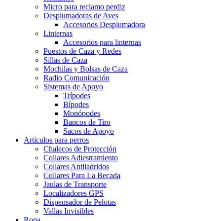
Micro para reclamo perdiz
Desplumadoras de Aves
Accesorios Desplumadora
Linternas
Accesorios para linternas
Puestos de Caza y Redes
Sillas de Caza
Mochilas y Bolsas de Caza
Radio Comunicación
Sistemas de Apoyo
Trípodes
Bípodes
Monópodes
Bancos de Tiro
Sacos de Apoyo
Artículos para perros
Chalecos de Protección
Collares Adiestramiento
Collares Antiladridos
Collares Para La Becada
Jaulas de Transporte
Localizadores GPS
Dispensador de Pelotas
Vallas Invisibles
Ropa