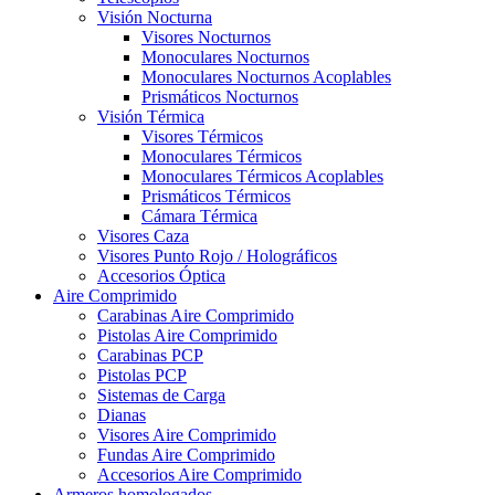
Visión Nocturna
Visores Nocturnos
Monoculares Nocturnos
Monoculares Nocturnos Acoplables
Prismáticos Nocturnos
Visión Térmica
Visores Térmicos
Monoculares Térmicos
Monoculares Térmicos Acoplables
Prismáticos Térmicos
Cámara Térmica
Visores Caza
Visores Punto Rojo / Holográficos
Accesorios Óptica
Aire Comprimido
Carabinas Aire Comprimido
Pistolas Aire Comprimido
Carabinas PCP
Pistolas PCP
Sistemas de Carga
Dianas
Visores Aire Comprimido
Fundas Aire Comprimido
Accesorios Aire Comprimido
Armeros homologados