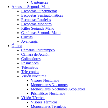
Cantoneras
Armas de Segunda Mano
Escopetas Superpuestas
Escopetas Semiautomáticas
Escopetas Paralelas
Escopetas Monotiro
Rifles Segunda Mano
Carabinas Segunda Mano
Culatas
Avancarga
Óptica
Cámaras Fototrampeo
Cámara de Acción
Colimadores
Prismáticos
Telémetros
Telescopios
Visión Nocturna
Visores Nocturnos
Monoculares Nocturnos
Monoculares Nocturnos Acoplables
Prismáticos Nocturnos
Visión Térmica
Visores Térmicos
Monoculares Térmicos