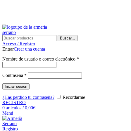
¿Tienes alguna duda? ¡Llámanos al 600899823! (España)
¿Tienes alguna duda? ¡Llámanos al 600899823!
Buscar...
Acceso / Registro
Entrar
Crear una cuenta
Nombre de usuario o correo electrónico
*
Contraseña
*
Iniciar sesión
¿Has perdido tu contraseña?
Recordarme
REGISTRO
0
artículos
/
0,00
€
Menú
Registro