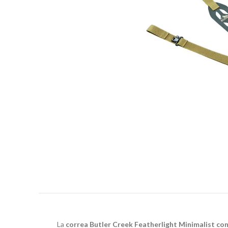
La
correa Butler Creek Featherlight Minimalist con