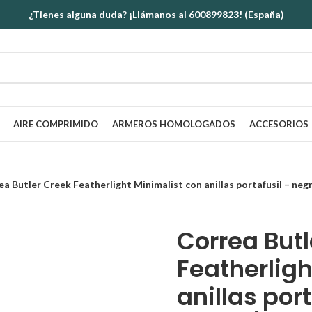
¿Tienes alguna duda? ¡Llámanos al 600899823! (España)
AIRE COMPRIMIDO
ARMEROS HOMOLOGADOS
ACCESORIOS
ea Butler Creek Featherlight Minimalist con anillas portafusil – ne
Correa Butl
Featherligh
anillas port