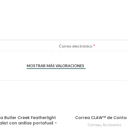
*
Correo electrónico
MOSTRAR MÁS VALORACIONES
a Butler Creek Featherlight
Correa CLAW™ de Conto
AÑADIR AL CARRITO
SELECCIONAR OPCIONE
list con anillas portafusil –
Correas
,
Accesorios