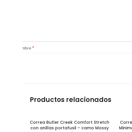
*
Nombre
Productos relacionados
Correa Butler Creek Comfort Stretch
Corre
AÑADIR AL CARRITO
con anillas portafusil – camo Mossy
Minima