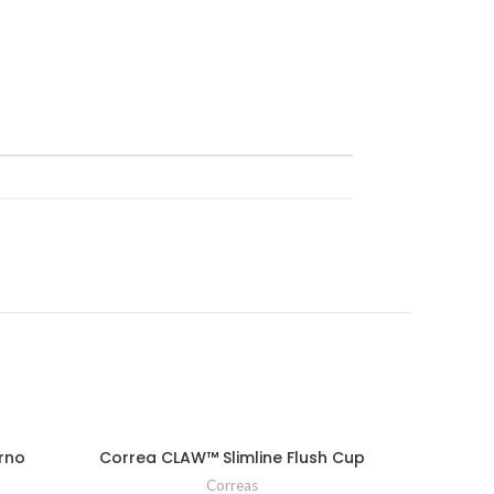
rno
Correa CLAW™ Slimline Flush Cup
S
SELECCIONAR OPCIONES
Correas