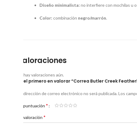
Diseño minimalista:
no interfiere con mochilas u o
Color:
combinación
negro/marrón
.
Valoraciones
No hay valoraciones aún.
Sé el primero en valorar “Correa Butler Creek Feather
Tu dirección de correo electrónico no será publicada.
Los campo
*
Tu puntuación
*
Tu valoración