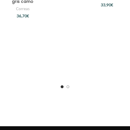
gris camo
€
Correas
€