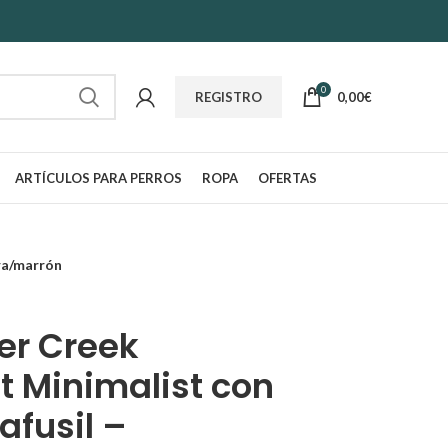
0
0,00
€
REGISTRO
ARTÍCULOS PARA PERROS
ROPA
OFERTAS
gra/marrón
er Creek
t Minimalist con
afusil –