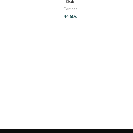
Oak
Correas
€