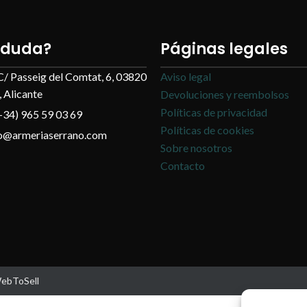
 duda?
Páginas legales
C/ Passeig del Comtat, 6, 03820
Aviso legal
 Alicante
Devoluciones y reembolsos
Políticas de privacidad
+34) 965 59 03 69
Políticas de cookies
fo@armeriaserrano.com
Sobre nosotros
Contacto
WebToSell