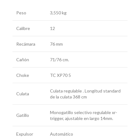
Peso
3,550 kg
Calibre
12
Recámara
76 mm
Cañón
71/76 cm.
Choke
TC XP70 5
Culata regulable . Longitud standard
Culata
de la culata 368 cm
Monogatillo selectivo regulable xr-
Gatillo
trigger, ajustable en largo 14mm.
Expulsor
Automático