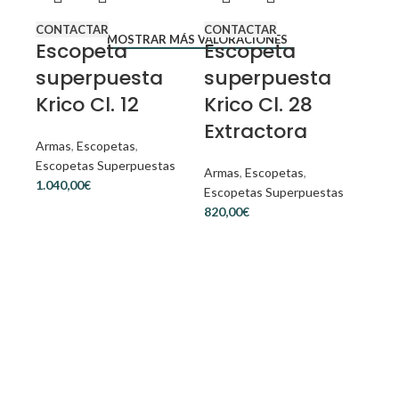
CONTACTAR
CONTACTAR
MOSTRAR MÁS VALORACIONES
Escopeta
Escopeta
superpuesta
superpuesta
Krico Cl. 12
Krico Cl. 28
Extractora
Armas
,
Escopetas
,
Escopetas Superpuestas
Armas
,
Escopetas
,
€
Escopetas Superpuestas
€
CON
Fa
Sp
Arm