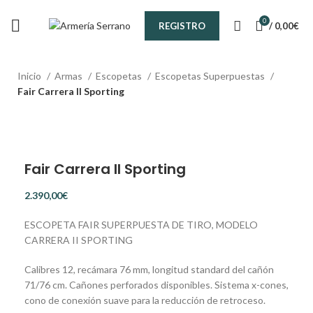
¿Tienes alguna duda? ¡Llámanos al 600899823!
0
/
0,00
€
REGISTRO
Inicio
Armas
Escopetas
Escopetas Superpuestas
Fair Carrera II Sporting
Fair Carrera II Sporting
€
ESCOPETA FAIR SUPERPUESTA DE TIRO, MODELO
CARRERA II SPORTING
Calibres 12, recámara 76 mm, longitud standard del cañón
71/76 cm. Cañones perforados disponibles. Sistema x-cones,
cono de conexión suave para la reducción de retroceso.