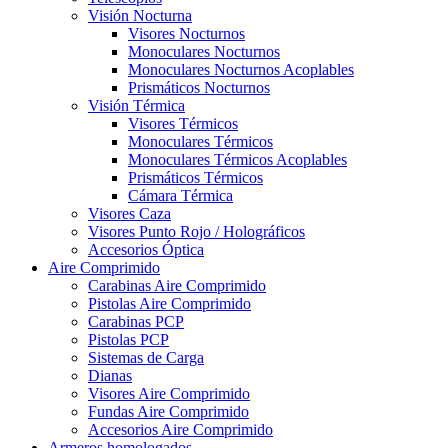
Visión Nocturna
Visores Nocturnos
Monoculares Nocturnos
Monoculares Nocturnos Acoplables
Prismáticos Nocturnos
Visión Térmica
Visores Térmicos
Monoculares Térmicos
Monoculares Térmicos Acoplables
Prismáticos Térmicos
Cámara Térmica
Visores Caza
Visores Punto Rojo / Holográficos
Accesorios Óptica
Aire Comprimido
Carabinas Aire Comprimido
Pistolas Aire Comprimido
Carabinas PCP
Pistolas PCP
Sistemas de Carga
Dianas
Visores Aire Comprimido
Fundas Aire Comprimido
Accesorios Aire Comprimido
Armeros homologados