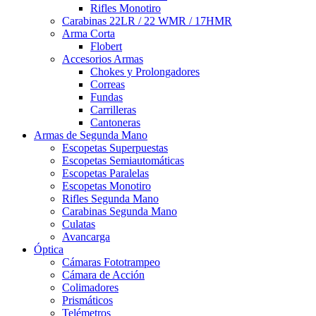
Rifles Monotiro
Carabinas 22LR / 22 WMR / 17HMR
Arma Corta
Flobert
Accesorios Armas
Chokes y Prolongadores
Correas
Fundas
Carrilleras
Cantoneras
Armas de Segunda Mano
Escopetas Superpuestas
Escopetas Semiautomáticas
Escopetas Paralelas
Escopetas Monotiro
Rifles Segunda Mano
Carabinas Segunda Mano
Culatas
Avancarga
Óptica
Cámaras Fototrampeo
Cámara de Acción
Colimadores
Prismáticos
Telémetros