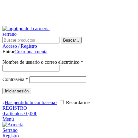
¿Tienes alguna duda? ¡Llámanos al 600899823! (España)
¿Tienes alguna duda? ¡Llámanos al 600899823!
Buscar...
Acceso / Registro
Entrar
Crear una cuenta
Nombre de usuario o correo electrónico
*
Contraseña
*
Iniciar sesión
¿Has perdido tu contraseña?
Recordarme
REGISTRO
0
artículos
/
0,00
€
Menú
Registro