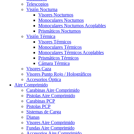
Telescopios
Visión Nocturna
Visores Nocturnos
Monoculares Nocturnos
Monoculares Nocturnos Acoplables
Prismáticos Nocturnos
Visión Térmica
Visores Térmicos
Monoculares Térmicos
Monoculares Térmicos Acoplables
Prismáticos Térmicos
Cámara Térmica
Visores Caza
Visores Punto Rojo / Holográficos
Accesorios Óptica
Aire Comprimido
Carabinas Aire Comprimido
Pistolas Aire Comprimido
Carabinas PCP
Pistolas PCP
Sistemas de Carga
Dianas
Visores Aire Comprimido
Fundas Aire Comprimido
Accesorios Aire Comprimido