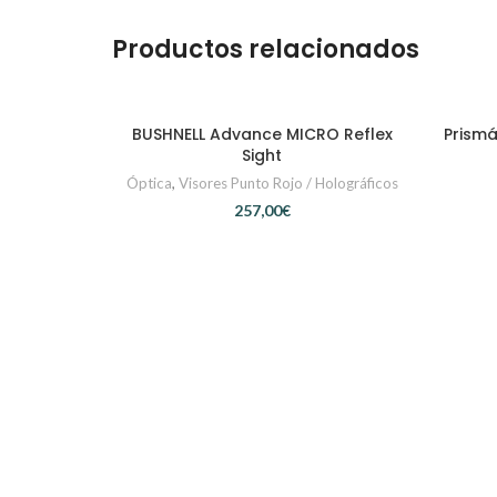
Productos relacionados
BUSHNELL Advance MICRO Reflex
Prism
AÑADIR AL CARRITO
Sight
Óptica
,
Visores Punto Rojo / Holográficos
€