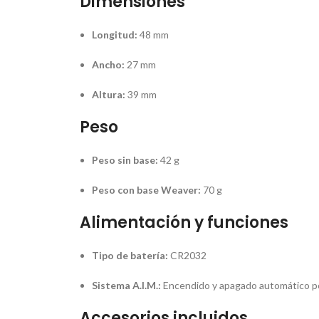
Dimensiones
Longitud:
48 mm
Ancho:
27 mm
Altura:
39 mm
Peso
Peso sin base:
42 g
Peso con base Weaver:
70 g
Alimentación y funciones
Tipo de batería:
CR2032
Sistema A.I.M.:
Encendido y apagado automático po
Accesorios incluidos