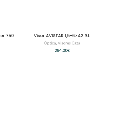
er 750
Visor AVISTAR 1,5-6×42 R.I.
AÑADIR AL CARRITO
Óptica
,
Visores Caza
€
Visor KAHL
A
Ó