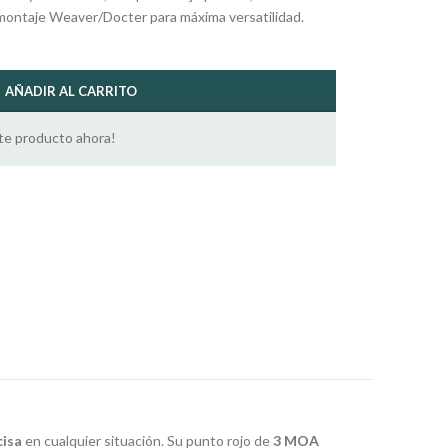
 montaje Weaver/Docter para máxima versatilidad.
AÑADIR AL CARRITO
te producto ahora!
cisa
en cualquier situación. Su punto rojo de
3 MOA