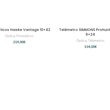
áticos Hawke Vantage 10×42
Telémetro SIMMONS ProHunt
AÑADIR AL CARRITO
AÑADIR AL CARRITO
6×24
Óptica
,
Prismáticos
Óptica
,
Telémetros
€
€