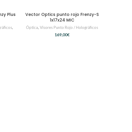
nzy Plus
Vector Optics punto rojo Frenzy-S
AÑADIR AL CARRITO
1x17x24 MIC
ráficos
,
Óptica
,
Visores Punto Rojo / Holográficos
€
Vector Op
A
Óptica
,
Vis