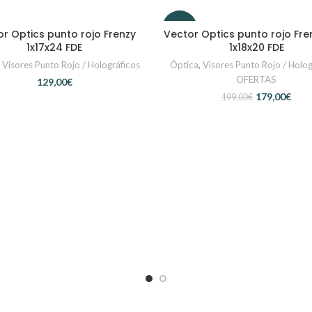
-10%
r Optics punto rojo Frenzy
Vector Optics punto rojo Fre
AÑADIR AL CARRITO
AÑADIR AL CARRITO
1x17x24 FDE
1x18x20 FDE
,
Visores Punto Rojo / Holográficos
Óptica
,
Visores Punto Rojo / Holog
OFERTAS
€
179,00
€
199,00
€