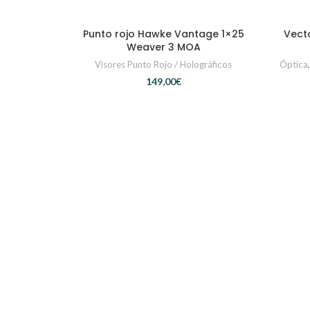
Punto rojo Hawke Vantage 1×25
Vecto
AÑADIR AL CARRITO
Weaver 3 MOA
Visores Punto Rojo / Holográficos
Óptica
€