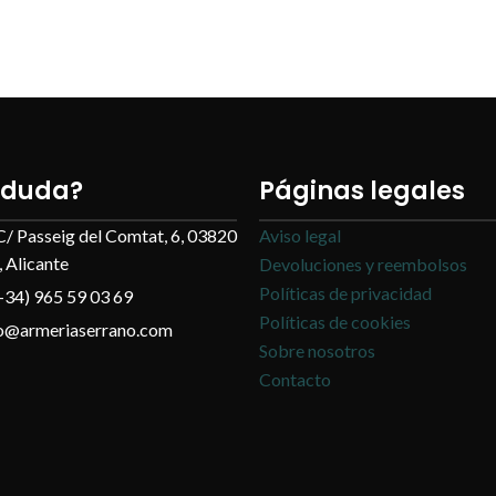
 duda?
Páginas legales
C/ Passeig del Comtat, 6, 03820
Aviso legal
 Alicante
Devoluciones y reembolsos
Políticas de privacidad
+34) 965 59 03 69
Políticas de cookies
fo@armeriaserrano.com
Sobre nosotros
Contacto