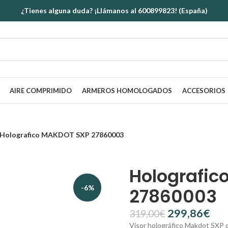
¿Tienes alguna duda? ¡Llámanos al 600899823! (España)
AIRE COMPRIMIDO
ARMEROS HOMOLOGADOS
ACCESORIOS
Holografico MAKDOT SXP 27860003
Holografic
-6%
27860003
299,86
€
319,00
€
Visor holográfico Makdot SXP c