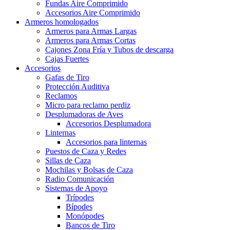
Fundas Aire Comprimido
Accesorios Aire Comprimido
Armeros homologados
Armeros para Armas Largas
Armeros para Armas Cortas
Cajones Zona Fría y Tubos de descarga
Cajas Fuertes
Accesorios
Gafas de Tiro
Protección Auditiva
Reclamos
Micro para reclamo perdiz
Desplumadoras de Aves
Accesorios Desplumadora
Linternas
Accesorios para linternas
Puestos de Caza y Redes
Sillas de Caza
Mochilas y Bolsas de Caza
Radio Comunicación
Sistemas de Apoyo
Trípodes
Bípodes
Monópodes
Bancos de Tiro