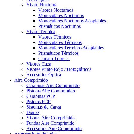
Visión Nocturna
Visores Nocturnos
Monoculares Nocturnos
Monoculares Nocturnos Acoplables
Prismáticos Nocturnos
Visión Térmica
Visores Térmicos
Monoculares Térmicos
Monoculares Térmicos Acoplables
Prismáticos Térmicos
Cámara Térmica
Visores Caza
Visores Punto Rojo / Holográficos
Accesorios Óptica
Aire Comprimido
Carabinas Aire Comprimido
Pistolas Aire Comprimido
Carabinas PCP
Pistolas PCP
Sistemas de Carga
Dianas
Visores Aire Comprimido
Fundas Aire Comprimido
Accesorios Aire Comprimido
Armeros homologados