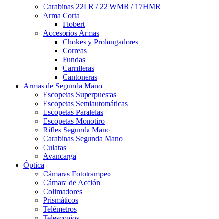
Carabinas 22LR / 22 WMR / 17HMR
Arma Corta
Flobert
Accesorios Armas
Chokes y Prolongadores
Correas
Fundas
Carrilleras
Cantoneras
Armas de Segunda Mano
Escopetas Superpuestas
Escopetas Semiautomáticas
Escopetas Paralelas
Escopetas Monotiro
Rifles Segunda Mano
Carabinas Segunda Mano
Culatas
Avancarga
Óptica
Cámaras Fototrampeo
Cámara de Acción
Colimadores
Prismáticos
Telémetros
Telescopios