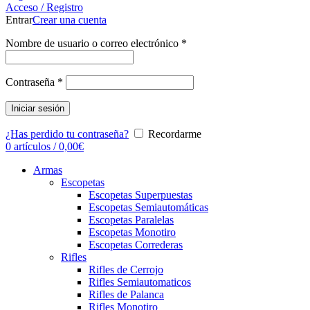
Acceso / Registro
Entrar
Crear una cuenta
Nombre de usuario o correo electrónico
*
Contraseña
*
Iniciar sesión
¿Has perdido tu contraseña?
Recordarme
0
artículos
/
0,00
€
Armas
Escopetas
Escopetas Superpuestas
Escopetas Semiautomáticas
Escopetas Paralelas
Escopetas Monotiro
Escopetas Correderas
Rifles
Rifles de Cerrojo
Rifles Semiautomaticos
Rifles de Palanca
Rifles Monotiro