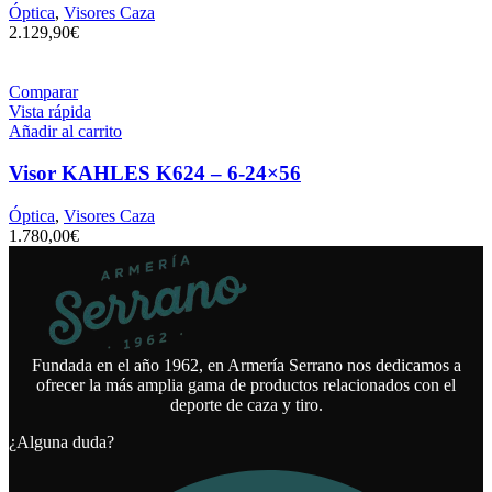
Óptica
,
Visores Caza
2.129,90
€
Comparar
Vista rápida
Añadir al carrito
Visor KAHLES K624 – 6-24×56
Óptica
,
Visores Caza
1.780,00
€
Fundada en el año 1962, en Armería Serrano nos dedicamos a
ofrecer la más amplia gama de productos relacionados con el
deporte de caza y tiro.
¿Alguna duda?