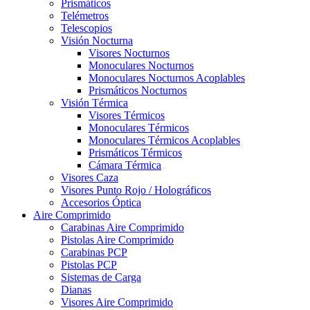
Prismáticos
Telémetros
Telescopios
Visión Nocturna
Visores Nocturnos
Monoculares Nocturnos
Monoculares Nocturnos Acoplables
Prismáticos Nocturnos
Visión Térmica
Visores Térmicos
Monoculares Térmicos
Monoculares Térmicos Acoplables
Prismáticos Térmicos
Cámara Térmica
Visores Caza
Visores Punto Rojo / Holográficos
Accesorios Óptica
Aire Comprimido
Carabinas Aire Comprimido
Pistolas Aire Comprimido
Carabinas PCP
Pistolas PCP
Sistemas de Carga
Dianas
Visores Aire Comprimido