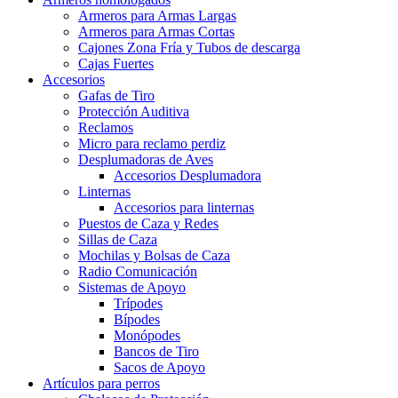
Armeros para Armas Largas
Armeros para Armas Cortas
Cajones Zona Fría y Tubos de descarga
Cajas Fuertes
Accesorios
Gafas de Tiro
Protección Auditiva
Reclamos
Micro para reclamo perdiz
Desplumadoras de Aves
Accesorios Desplumadora
Linternas
Accesorios para linternas
Puestos de Caza y Redes
Sillas de Caza
Mochilas y Bolsas de Caza
Radio Comunicación
Sistemas de Apoyo
Trípodes
Bípodes
Monópodes
Bancos de Tiro
Sacos de Apoyo
Artículos para perros