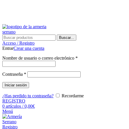
¿Tienes alguna duda? ¡Llámanos al 600899823! (España)
¿Tienes alguna duda? ¡Llámanos al 600899823!
Buscar...
Acceso / Registro
Entrar
Crear una cuenta
Nombre de usuario o correo electrónico
*
Contraseña
*
Iniciar sesión
¿Has perdido tu contraseña?
Recordarme
REGISTRO
0
artículos
/
0,00
€
Menú
Registro