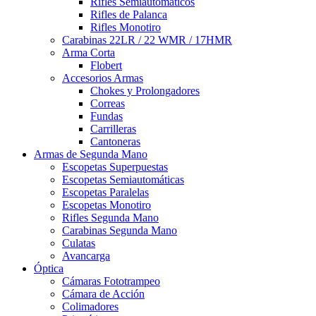
Rifles Semiautomaticos
Rifles de Palanca
Rifles Monotiro
Carabinas 22LR / 22 WMR / 17HMR
Arma Corta
Flobert
Accesorios Armas
Chokes y Prolongadores
Correas
Fundas
Carrilleras
Cantoneras
Armas de Segunda Mano
Escopetas Superpuestas
Escopetas Semiautomáticas
Escopetas Paralelas
Escopetas Monotiro
Rifles Segunda Mano
Carabinas Segunda Mano
Culatas
Avancarga
Óptica
Cámaras Fototrampeo
Cámara de Acción
Colimadores