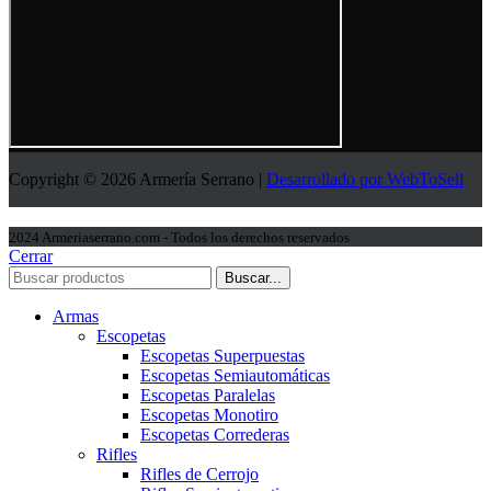
Copyright © 2026 Armería Serrano |
Desarrollado por WebToSell
2024 Armeriaserrano.com - Todos los derechos reservados
Cerrar
Buscar...
Armas
Escopetas
Escopetas Superpuestas
Escopetas Semiautomáticas
Escopetas Paralelas
Escopetas Monotiro
Escopetas Correderas
Rifles
Rifles de Cerrojo