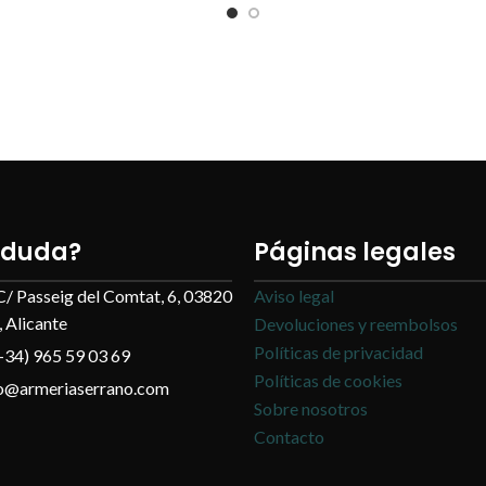
 duda?
Páginas legales
C/ Passeig del Comtat, 6, 03820
Aviso legal
 Alicante
Devoluciones y reembolsos
Políticas de privacidad
+34) 965 59 03 69
Políticas de cookies
fo@armeriaserrano.com
Sobre nosotros
Contacto