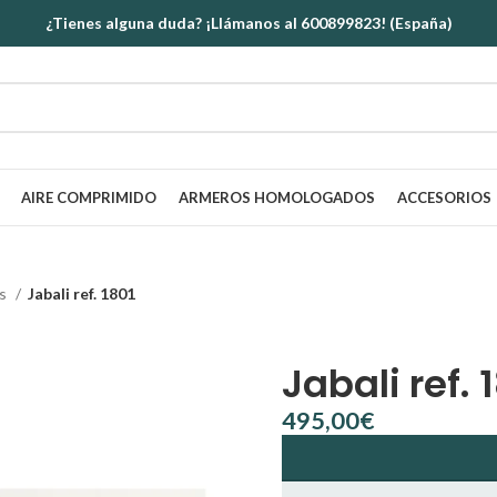
¿Tienes alguna duda? ¡Llámanos al 600899823! (España)
AIRE COMPRIMIDO
ARMEROS HOMOLOGADOS
ACCESORIOS
as
Jabali ref. 1801
Jabali ref. 
€