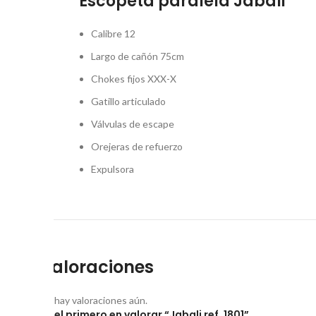
Escopeta paralela Jabali
Calibre 12
Largo de cañón 75cm
Chokes fijos XXX-X
Gatillo articulado
Válvulas de escape
Orejeras de refuerzo
Expulsora
Valoraciones
No hay valoraciones aún.
Sé el primero en valorar “Jabali ref. 1801”