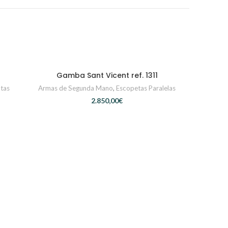
Gamba Sant Vicent ref. 1311
CONTACTAR
tas
Armas de Segunda Mano
,
Escopetas Paralelas
€
Martín Uga
Armas de Se