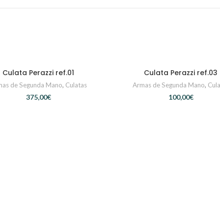
Culata Perazzi ref.01
Culata Perazzi ref.03
AÑADIR AL CARRITO
AÑADIR AL CARRITO
mas de Segunda Mano
,
Culatas
Armas de Segunda Mano
,
Cula
€
€