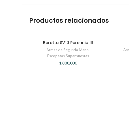
Productos relacionados
Beretta SV10 Perennia III
CONTACTAR
Armas de Segunda Mano
,
Ar
Escopetas Superpuestas
€