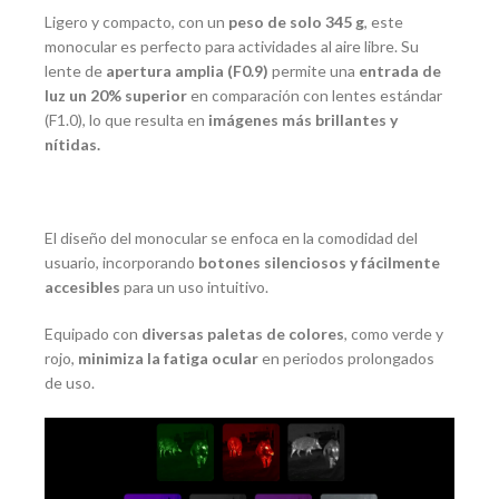
Ligero y compacto, con un
peso de solo 345 g
, este
monocular es perfecto para actividades al aire libre. Su
lente de
apertura amplia (F0.9)
permite una
entrada de
luz un 20% superior
en comparación con lentes estándar
(F1.0), lo que resulta en
imágenes más brillantes y
nítidas.
El diseño del monocular se enfoca en la comodidad del
usuario, incorporando
botones silenciosos y fácilmente
accesibles
para un uso intuitivo.
Equipado con
diversas paletas de colores
, como verde y
rojo,
minimiza la fatiga ocular
en periodos prolongados
de uso.