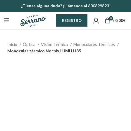
¿Tienes alguna duda? ¡Llámanos al 600899823!
0
/
0,00
€
REGISTRO
Inicio
Óptica
Visión Térmica
Monoculares Térmicos
Monocular térmico Nocpix LUMI LH35