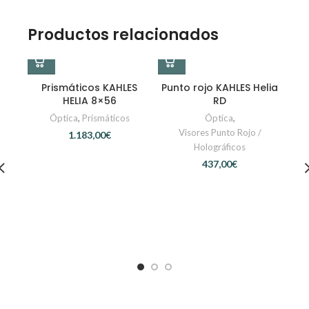
Productos relacionados
-14
Prismáticos KAHLES
Punto rojo KAHLES Helia
HELIA 8×56
RD
Óptica
,
Prismáticos
Óptica
,
Visores Punto Rojo /
€
Holográficos
€
Tel