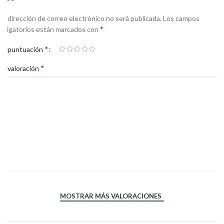
Tu dirección de correo electrónico no será publicada.
Los campos
*
obligatorios están marcados con
*
Tu puntuación
*
Tu valoración
*
*
Nombre
Correo electrónico
MOSTRAR MÁS VALORACIONES