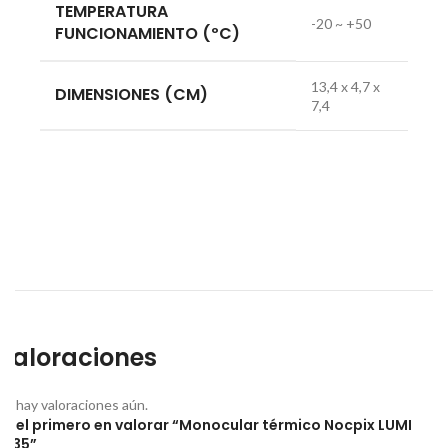
TEMPERATURA
-20 ~ +50
FUNCIONAMIENTO (ºC)
13,4 x 4,7 x
DIMENSIONES (CM)
7,4
Valoraciones
No hay valoraciones aún.
Sé el primero en valorar “Monocular térmico Nocpix LUMI
LH35”