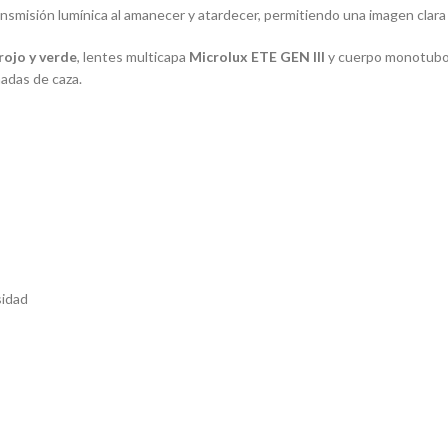
smisión lumínica al amanecer y atardecer, permitiendo una imagen clara 
rojo y verde
, lentes multicapa
Microlux ETE GEN III
y cuerpo monotubo 
nadas de caza.
sidad