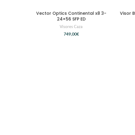
Vector Optics Continental x8 3-
Visor 
AÑADIR AL CARRITO
24×56 SFP ED
Visores Caza
€