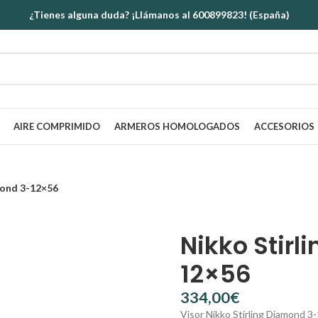
¿Tienes alguna duda? ¡Llámanos al 600899823! (España)
AIRE COMPRIMIDO
ARMEROS HOMOLOGADOS
ACCESORIOS
mond 3-12×56
Nikko Stirl
12×56
€
Visor Nikko Stirling Diamond 3