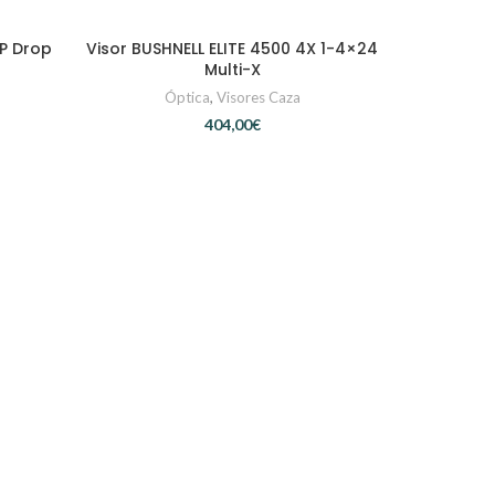
FP Drop
Visor BUSHNELL ELITE 4500 4X 1-4×24
AÑADIR AL CARRITO
Multi-X
Óptica
,
Visores Caza
€
Visor KAHL
A
Ó