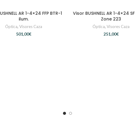
BUSHNELL AR 1-4×24 FFP BTR-1
Visor BUSHNELL AR 1-4×24 S
AÑADIR AL CARRITO
AÑADIR AL CARRITO
ilum.
Zone 223
Óptica
,
Visores Caza
Óptica
,
Visores Caza
€
€