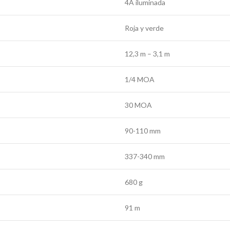
4A iluminada
Roja y verde
12,3 m – 3,1 m
1/4 MOA
30 MOA
90-110 mm
337-340 mm
680 g
91 m