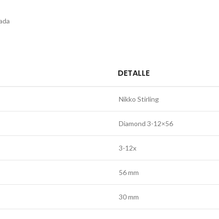
zada
DETALLE
Nikko Stirling
Diamond 3-12×56
3-12x
56 mm
30 mm