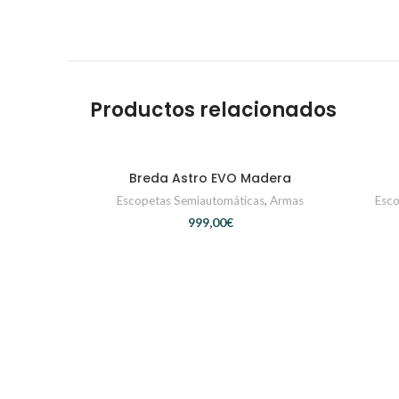
Productos relacionados
Breda Astro EVO Madera
CONTACTAR
Escopetas Semiautomáticas
,
Armas
Esco
€