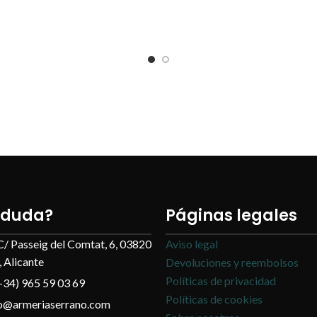
 duda?
Páginas legales
C/ Passeig del Comtat, 6, 03820
Aviso legal
 Alicante
Devoluciones y reembolsos
Políticas de privacidad
+34) 965 59 03 69
Políticas de cookies
fo@armeriaserrano.com