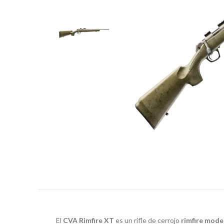
El
CVA Rimfire XT
es un rifle de cerrojo
rimfire moder