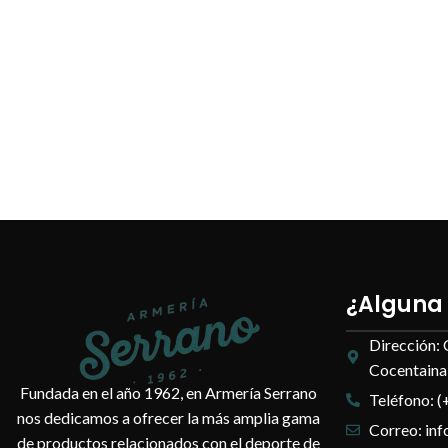
¿Alguna
Dirección: 
Cocentaina,
Fundada en el año 1962, en Armería Serrano
Teléfono: (
nos dedicamos a ofrecer la más amplia gama
Correo: in
de productos relacionados con el deporte de