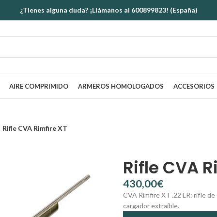
¿Tienes alguna duda? ¡Llámanos al 600899823! (España)
AIRE COMPRIMIDO
ARMEROS HOMOLOGADOS
ACCESORIOS
Rifle CVA Rimfire XT
Rifle CVA R
€
CVA Rimfire XT .22 LR: rifle de
cargador extraíble.