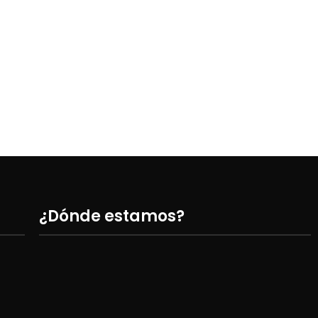
Super
Escope
¿Dónde estamos?