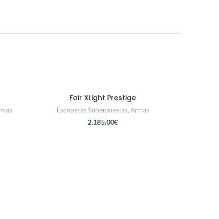
Fair XLight Prestige
CONTACTAR
rmas
Escopetas Superpuestas
,
Armas
€