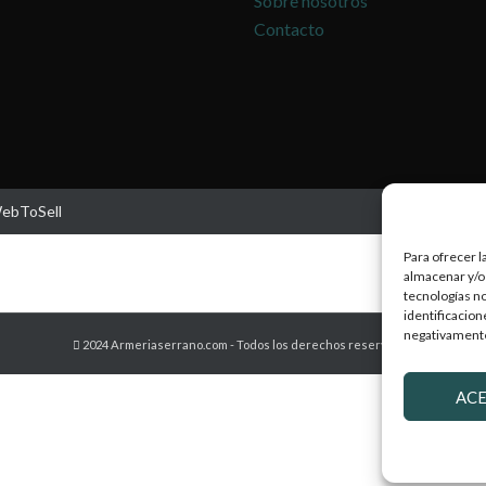
Sobre nosotros
Contacto
WebToSell
Para ofrecer l
almacenar y/o 
tecnologías n
identificacion
negativamente 
2024 Armeriaserrano.com - Todos los derechos reservados
AC