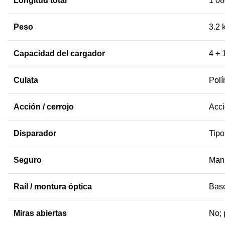
Longitud total
1 08
Peso
3.2 
Capacidad del cargador
4 + 
Culata
Polí
Acción / cerrojo
Acci
Disparador
Tipo
Seguro
Manu
Raíl / montura óptica
Base
Miras abiertas
No; 