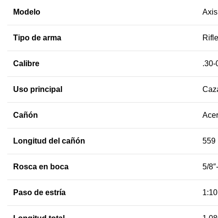
Modelo
Axis
Tipo de arma
Rifl
Calibre
.30-
Uso principal
Caza
Cañón
Acer
Longitud del cañón
559 
Rosca en boca
5/8″
Paso de estría
1:10