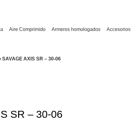
¿Tienes alguna duda? ¡Llámanos al 600899823! (España)
ca
Aire Comprimido
Armeros homologados
Accesorios
jo SAVAGE AXIS SR – 30-06
IS SR – 30-06