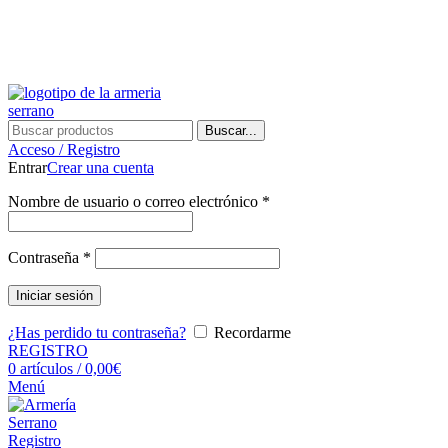
¿Tienes alguna duda? ¡Llámanos al 600899823! (España)
¿Tienes alguna duda? ¡Llámanos al 600899823!
Buscar...
Acceso / Registro
Entrar
Crear una cuenta
Nombre de usuario o correo electrónico
*
Contraseña
*
Iniciar sesión
¿Has perdido tu contraseña?
Recordarme
REGISTRO
0
artículos
/
0,00
€
Menú
Registro