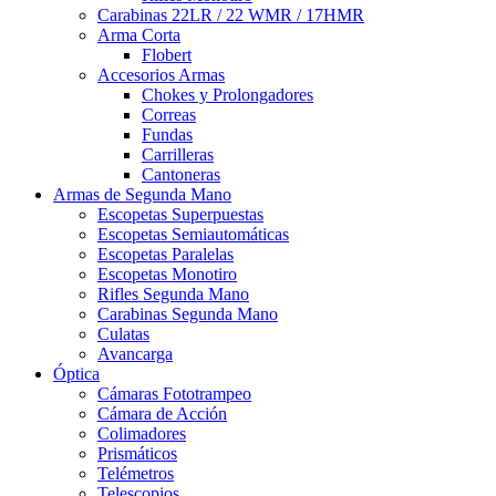
Carabinas 22LR / 22 WMR / 17HMR
Arma Corta
Flobert
Accesorios Armas
Chokes y Prolongadores
Correas
Fundas
Carrilleras
Cantoneras
Armas de Segunda Mano
Escopetas Superpuestas
Escopetas Semiautomáticas
Escopetas Paralelas
Escopetas Monotiro
Rifles Segunda Mano
Carabinas Segunda Mano
Culatas
Avancarga
Óptica
Cámaras Fototrampeo
Cámara de Acción
Colimadores
Prismáticos
Telémetros
Telescopios