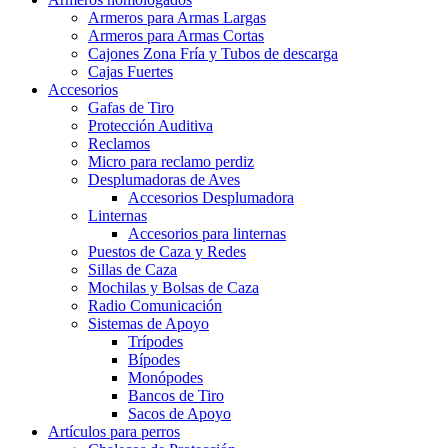
Armeros para Armas Largas
Armeros para Armas Cortas
Cajones Zona Fría y Tubos de descarga
Cajas Fuertes
Accesorios
Gafas de Tiro
Protección Auditiva
Reclamos
Micro para reclamo perdiz
Desplumadoras de Aves
Accesorios Desplumadora
Linternas
Accesorios para linternas
Puestos de Caza y Redes
Sillas de Caza
Mochilas y Bolsas de Caza
Radio Comunicación
Sistemas de Apoyo
Trípodes
Bípodes
Monópodes
Bancos de Tiro
Sacos de Apoyo
Artículos para perros