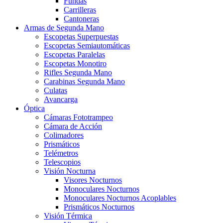
Fundas
Carrilleras
Cantoneras
Armas de Segunda Mano
Escopetas Superpuestas
Escopetas Semiautomáticas
Escopetas Paralelas
Escopetas Monotiro
Rifles Segunda Mano
Carabinas Segunda Mano
Culatas
Avancarga
Óptica
Cámaras Fototrampeo
Cámara de Acción
Colimadores
Prismáticos
Telémetros
Telescopios
Visión Nocturna
Visores Nocturnos
Monoculares Nocturnos
Monoculares Nocturnos Acoplables
Prismáticos Nocturnos
Visión Térmica