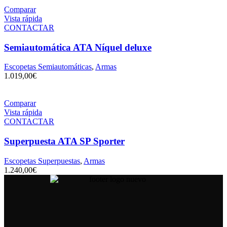
Comparar
Vista rápida
CONTACTAR
Semiautomática ATA Níquel deluxe
Escopetas Semiautomáticas
,
Armas
1.019,00
€
Comparar
Vista rápida
CONTACTAR
Superpuesta ATA SP Sporter
Escopetas Superpuestas
,
Armas
1.240,00
€