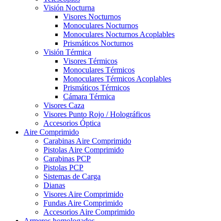
Visión Nocturna
Visores Nocturnos
Monoculares Nocturnos
Monoculares Nocturnos Acoplables
Prismáticos Nocturnos
Visión Térmica
Visores Térmicos
Monoculares Térmicos
Monoculares Térmicos Acoplables
Prismáticos Térmicos
Cámara Térmica
Visores Caza
Visores Punto Rojo / Holográficos
Accesorios Óptica
Aire Comprimido
Carabinas Aire Comprimido
Pistolas Aire Comprimido
Carabinas PCP
Pistolas PCP
Sistemas de Carga
Dianas
Visores Aire Comprimido
Fundas Aire Comprimido
Accesorios Aire Comprimido
Armeros homologados