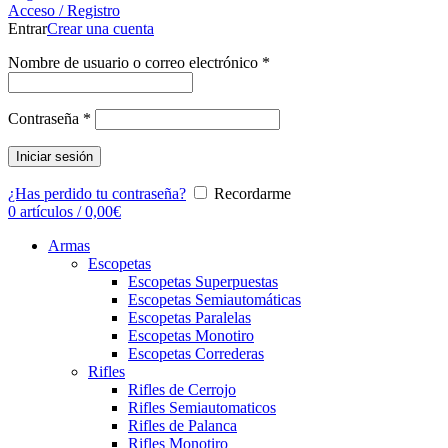
Acceso / Registro
Entrar
Crear una cuenta
Nombre de usuario o correo electrónico
*
Contraseña
*
Iniciar sesión
¿Has perdido tu contraseña?
Recordarme
0
artículos
/
0,00
€
Armas
Escopetas
Escopetas Superpuestas
Escopetas Semiautomáticas
Escopetas Paralelas
Escopetas Monotiro
Escopetas Correderas
Rifles
Rifles de Cerrojo
Rifles Semiautomaticos
Rifles de Palanca
Rifles Monotiro