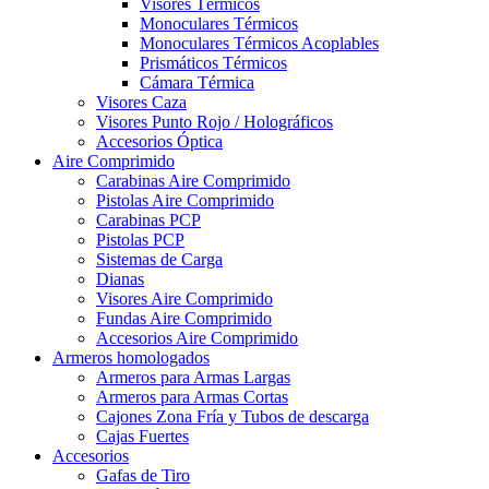
Visores Térmicos
Monoculares Térmicos
Monoculares Térmicos Acoplables
Prismáticos Térmicos
Cámara Térmica
Visores Caza
Visores Punto Rojo / Holográficos
Accesorios Óptica
Aire Comprimido
Carabinas Aire Comprimido
Pistolas Aire Comprimido
Carabinas PCP
Pistolas PCP
Sistemas de Carga
Dianas
Visores Aire Comprimido
Fundas Aire Comprimido
Accesorios Aire Comprimido
Armeros homologados
Armeros para Armas Largas
Armeros para Armas Cortas
Cajones Zona Fría y Tubos de descarga
Cajas Fuertes
Accesorios
Gafas de Tiro