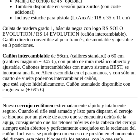
Manija de cerrojo de 45° opcional
También disponible en versión para zurdos (con coste
adicional)
Incluye estuche para pistola (LxAnxAl: 118 x 35 x 11 cm)
Culata de madera grado 1, báscula negra con logo RS SOLO
EVOLUTION / RS 14 EVOLUTION (cañón intercambiable).
Gatillo directo convertible al pelo francés, desmontable y ajustable
en 3 posiciones.
Cañón intercambiable
de 56cm. (calibres standard) o 60 cm.
(calibres magnum + 345 €), con punto de mira metálico abierto y
ajustable. Cañones intercambiables con nuevo sistema BEST, se
incorpora una llave Allen escondida en el pasamanos, y con sólo un
cuarto de vuelta podemos intercambiar el cañón,
que está sujeto hidráulicamente. Cañón acanalado disponible con
cargo extra (+ 695 €)
Nuevo
cerrojo rectilíneo
extremadamente rápido y totalmente
seguro. Cuando el rifle está armado y listo para disparar, el cerrojo
se bloquea por un pivote de acero que se encuentra detrás de la
aguja, consiguiendo que los tetones móviles de la cabeza del cerrojo
siempre estén abiertos y perfectamente encajados en la recámara del
cañón. Incluso si se produjera un exceso de presión en el momento
del disparo, esta pieza bloquearía los tetones, con lo que sería