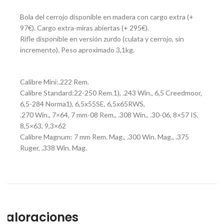
Bola del cerrojo disponible en madera con cargo extra (+
97€). Cargo extra-miras abiertas (+ 295€).
Rifle disponible en versión zurdo (culata y cerrojo, sin
incremento). Peso aproximado 3,1kg.
Calibre Mini:.222 Rem.
Calibre Standard:22-250 Rem.1), .243 Win., 6,5 Creedmoor,
6,5-284 Norma1), 6,5x55SE, 6,5x65RWS,
.270 Win., 7×64, 7 mm-08 Rem., .308 Win., .30-06, 8×57 IS,
8,5×63, 9,3×62
Calibre Magnum: 7 mm Rem. Mag., .300 Win. Mag., .375
Ruger, .338 Win. Mag.
Valoraciones