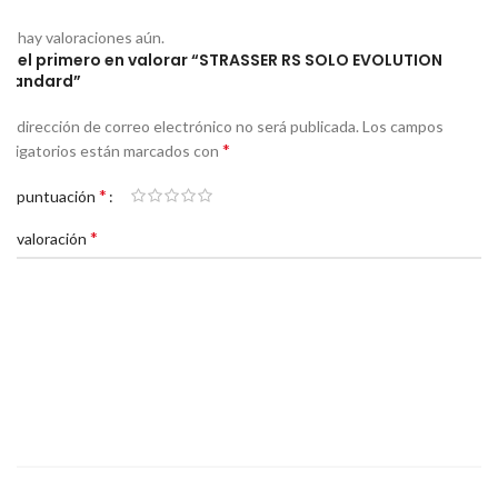
No hay valoraciones aún.
Sé el primero en valorar “STRASSER RS SOLO EVOLUTION
Standard”
Tu dirección de correo electrónico no será publicada.
Los campos
*
obligatorios están marcados con
*
Tu puntuación
*
Tu valoración
*
*
Nombre
Correo electrónico