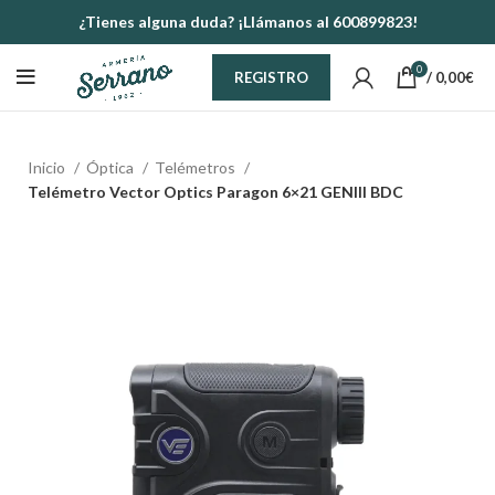
¿Tienes alguna duda? ¡Llámanos al 600899823!
0
/
0,00
€
REGISTRO
Inicio
Óptica
Telémetros
Telémetro Vector Optics Paragon 6×21 GENIII BDC