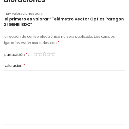
No hay valoraciones aún.
Sé el primero en valorar “Telémetro Vector Optics Paragon
6×21 GENIII BDC”
Tu dirección de correo electrónico no será publicada.
Los campos
*
obligatorios están marcados con
*
Tu puntuación
*
Tu valoración