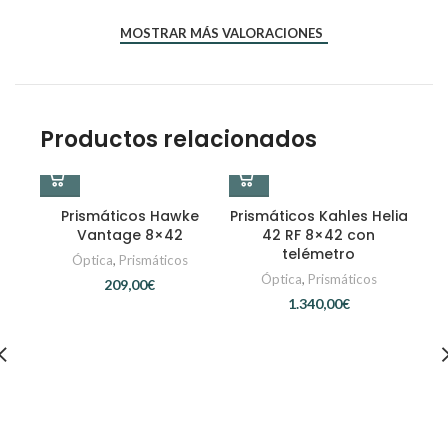
*
*
Nombre
Correo electrónico
MOSTRAR MÁS VALORACIONES
Productos relacionados
Prismáticos Hawke
Prismáticos Kahles Helia
Vantage 8×42
42 RF 8×42 con
telémetro
Óptica
,
Prismáticos
Óptica
,
Prismáticos
€
€
Pri