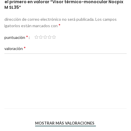
Sé el primero en valorar “Visor térmico-monocular Nocpix
SLIM SL35”
Tu dirección de correo electrónico no será publicada.
Los campos
*
obligatorios están marcados con
*
Tu puntuación
*
Tu valoración
*
*
Nombre
Correo electrónico
MOSTRAR MÁS VALORACIONES