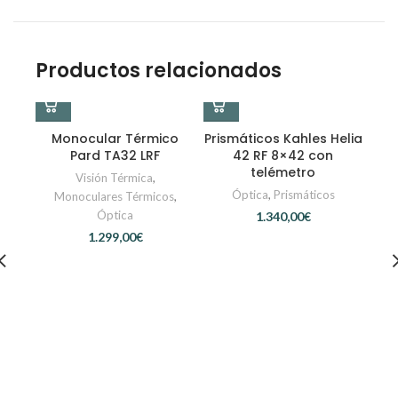
Productos relacionados
Monocular Térmico
Prismáticos Kahles Helia
Pard TA32 LRF
42 RF 8×42 con
telémetro
Visión Térmica
,
Óptica
,
Prismáticos
Monoculares Térmicos
,
Óptica
€
€
Pun
RD 