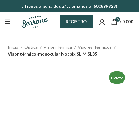
¿Tienes alguna duda? ¡Llámanos al 600899823!
0
/
0,00
€
REGISTRO
Inicio
Óptica
Visión Térmica
Visores Térmicos
Visor térmico-monocular Nocpix SLIM SL35
NUEVO