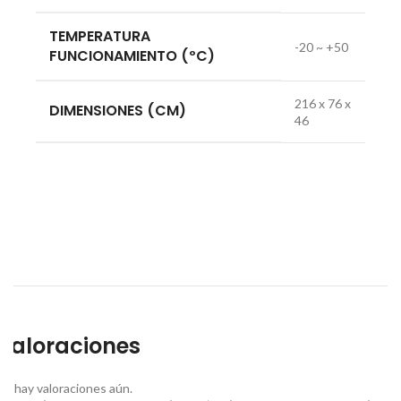
TEMPERATURA
-20 ~ +50
FUNCIONAMIENTO (ºC)
216 x 76 x
DIMENSIONES (CM)
46
Valoraciones
No hay valoraciones aún.