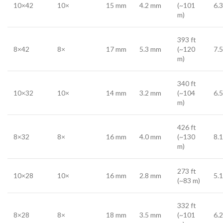
10×42
10×
15 mm
4.2 mm
(~101
6.3
m)
393 ft
8×42
8×
17 mm
5.3 mm
(~120
7.5
m)
340 ft
10×32
10×
14 mm
3.2 mm
(~104
6.5
m)
426 ft
8×32
8×
16 mm
4.0 mm
(~130
8.1
m)
273 ft
10×28
10×
16 mm
2.8 mm
5.1
(~83 m)
332 ft
8×28
8×
18 mm
3.5 mm
(~101
6.2