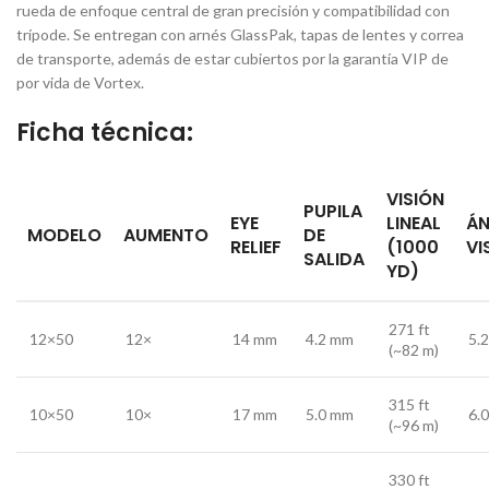
rueda de enfoque central de gran precisión y compatibilidad con
trípode. Se entregan con arnés GlassPak, tapas de lentes y correa
de transporte, además de estar cubiertos por la garantía VIP de
por vida de Vortex.
Ficha técnica:
VISIÓN
PUPILA
EYE
LINEAL
Á
MODELO
AUMENTO
DE
RELIEF
(1000
VI
SALIDA
YD)
271 ft
12×50
12×
14 mm
4.2 mm
5.2
(~82 m)
315 ft
10×50
10×
17 mm
5.0 mm
6.0
(~96 m)
330 ft