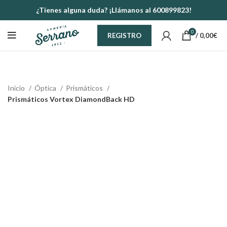
¿Tienes alguna duda? ¡Llámanos al 600899823!
0
/
0,00
€
REGISTRO
Inicio
Óptica
Prismáticos
Prismáticos Vortex DiamondBack HD
-6%