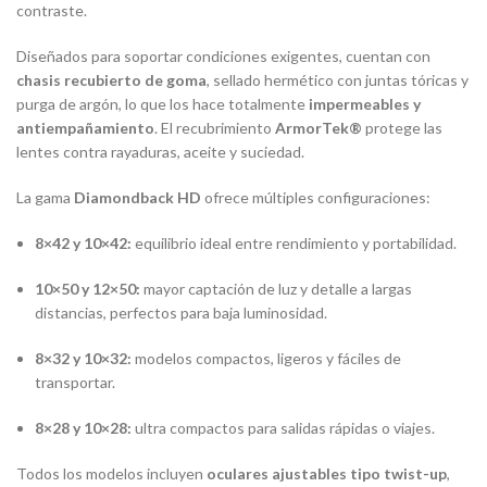
contraste.
Diseñados para soportar condiciones exigentes, cuentan con
chasis recubierto de goma
, sellado hermético con juntas tóricas y
purga de argón, lo que los hace totalmente
impermeables y
antiempañamiento
. El recubrimiento
ArmorTek®
protege las
lentes contra rayaduras, aceite y suciedad.
La gama
Diamondback HD
ofrece múltiples configuraciones:
8×42 y 10×42:
equilibrio ideal entre rendimiento y portabilidad.
10×50 y 12×50:
mayor captación de luz y detalle a largas
distancias, perfectos para baja luminosidad.
8×32 y 10×32:
modelos compactos, ligeros y fáciles de
transportar.
8×28 y 10×28:
ultra compactos para salidas rápidas o viajes.
Todos los modelos incluyen
oculares ajustables tipo twist-up
,