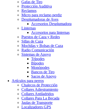
Gafas de Tiro
Protección Auditiva
Reclamos
Micro para reclamo perdiz
Desplumadoras de Aves
Accesorios Desplumadora
Linternas
Accesorios para linternas
Puestos de Caza y Redes
Sillas de Caza
Mochilas y Bolsas de Caza
Radio Comunicación
Sistemas de Apoyo
Trípodes
Bípodes
Monópodes
Bancos de Tiro
Sacos de Apoyo
Artículos para perros
Chalecos de Protección
Collares Adiestramiento
Collares Antiladridos
Collares Para La Becada
Jaulas de Transporte
Localizadores GPS