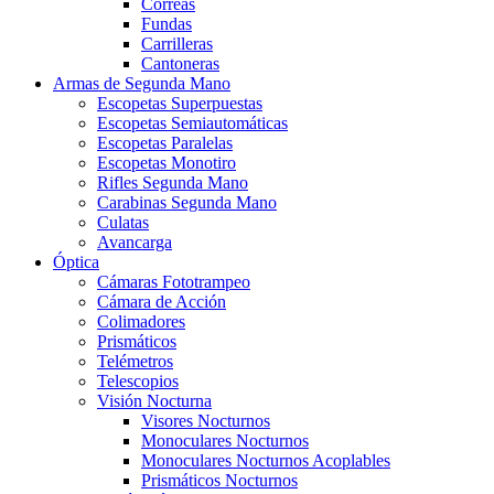
Correas
Fundas
Carrilleras
Cantoneras
Armas de Segunda Mano
Escopetas Superpuestas
Escopetas Semiautomáticas
Escopetas Paralelas
Escopetas Monotiro
Rifles Segunda Mano
Carabinas Segunda Mano
Culatas
Avancarga
Óptica
Cámaras Fototrampeo
Cámara de Acción
Colimadores
Prismáticos
Telémetros
Telescopios
Visión Nocturna
Visores Nocturnos
Monoculares Nocturnos
Monoculares Nocturnos Acoplables
Prismáticos Nocturnos