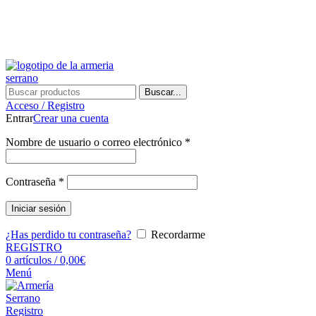
¿Tienes alguna duda? ¡Llámanos al 600899823! (España)
¿Tienes alguna duda? ¡Llámanos al 600899823!
Buscar...
Acceso / Registro
Entrar
Crear una cuenta
Nombre de usuario o correo electrónico
*
Contraseña
*
Iniciar sesión
¿Has perdido tu contraseña?
Recordarme
REGISTRO
0
artículos
/
0,00
€
Menú
Registro