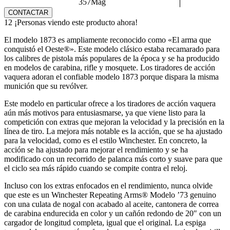
357Mag
CONTACTAR
12
¡Personas viendo este producto ahora!
El modelo 1873 es ampliamente reconocido como «El arma que
conquistó el Oeste®». Este modelo clásico estaba recamarado para
los calibres de pistola más populares de la época y se ha producido
en modelos de carabina, rifle y mosquete. Los tiradores de acción
vaquera adoran el confiable modelo 1873 porque dispara la misma
munición que su revólver.
Este modelo en particular ofrece a los tiradores de acción vaquera
aún más motivos para entusiasmarse, ya que viene listo para la
competición con extras que mejoran la velocidad y la precisión en la
línea de tiro. La mejora más notable es la acción, que se ha ajustado
para la velocidad, como es el estilo Winchester. En concreto, la
acción se ha ajustado para mejorar el rendimiento y se ha
modificado con un recorrido de palanca más corto y suave para que
el ciclo sea más rápido cuando se compite contra el reloj.
Incluso con los extras enfocados en el rendimiento, nunca olvide
que este es un Winchester Repeating Arms® Modelo ’73 genuino
con una culata de nogal con acabado al aceite, cantonera de correa
de carabina endurecida en color y un cañón redondo de 20″ con un
cargador de longitud completa, igual que el original. La espiga