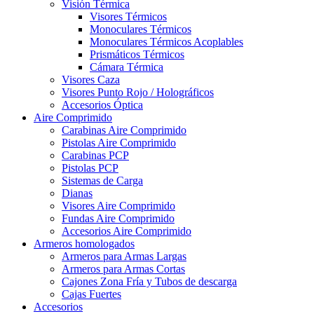
Visión Térmica
Visores Térmicos
Monoculares Térmicos
Monoculares Térmicos Acoplables
Prismáticos Térmicos
Cámara Térmica
Visores Caza
Visores Punto Rojo / Holográficos
Accesorios Óptica
Aire Comprimido
Carabinas Aire Comprimido
Pistolas Aire Comprimido
Carabinas PCP
Pistolas PCP
Sistemas de Carga
Dianas
Visores Aire Comprimido
Fundas Aire Comprimido
Accesorios Aire Comprimido
Armeros homologados
Armeros para Armas Largas
Armeros para Armas Cortas
Cajones Zona Fría y Tubos de descarga
Cajas Fuertes
Accesorios