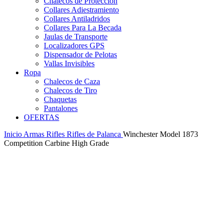
Chalecos de Protección
Collares Adiestramiento
Collares Antiladridos
Collares Para La Becada
Jaulas de Transporte
Localizadores GPS
Dispensador de Pelotas
Vallas Invisibles
Ropa
Chalecos de Caza
Chalecos de Tiro
Chaquetas
Pantalones
OFERTAS
Inicio
Armas
Rifles
Rifles de Palanca
Winchester Model 1873
Competition Carbine High Grade
-5%
Nuevo