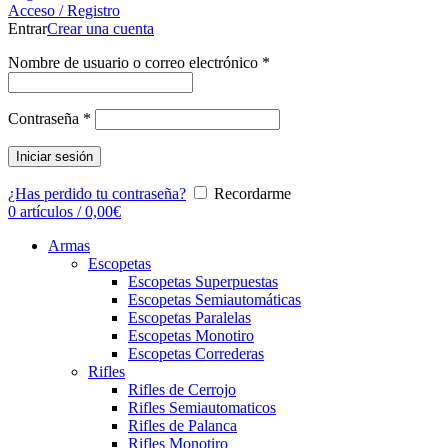
Acceso / Registro
Entrar
Crear una cuenta
Nombre de usuario o correo electrónico
*
Contraseña
*
Iniciar sesión
¿Has perdido tu contraseña?
Recordarme
0
artículos
/
0,00
€
Armas
Escopetas
Escopetas Superpuestas
Escopetas Semiautomáticas
Escopetas Paralelas
Escopetas Monotiro
Escopetas Correderas
Rifles
Rifles de Cerrojo
Rifles Semiautomaticos
Rifles de Palanca
Rifles Monotiro