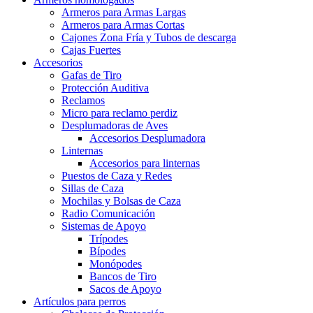
Armeros para Armas Largas
Armeros para Armas Cortas
Cajones Zona Fría y Tubos de descarga
Cajas Fuertes
Accesorios
Gafas de Tiro
Protección Auditiva
Reclamos
Micro para reclamo perdiz
Desplumadoras de Aves
Accesorios Desplumadora
Linternas
Accesorios para linternas
Puestos de Caza y Redes
Sillas de Caza
Mochilas y Bolsas de Caza
Radio Comunicación
Sistemas de Apoyo
Trípodes
Bípodes
Monópodes
Bancos de Tiro
Sacos de Apoyo
Artículos para perros