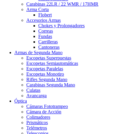
Carabinas 22LR / 22 WMR / 17HMR
Arma Corta
Flobert
Accesorios Armas
Chokes y Prolongadores
Correas
Fundas
Carrilleras
Cantoneras
Armas de Segunda Mano
Escopetas Superpuestas
Escopetas Semiautomáticas
Escopetas Paralelas
Escopetas Monotiro
Rifles Segunda Mano
Carabinas Segunda Mano
Culatas
Avancarga
Óptica
Cámaras Fototrampeo
Cámara de Acción
Colimadores
Prismáticos
Telémetros
Telescopios