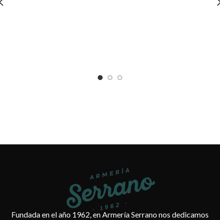
F
Es
Fundada en el año 1962, en Armería Serrano nos dedicamos