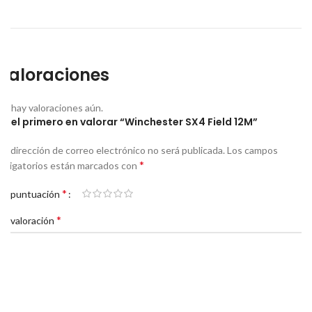
Valoraciones
No hay valoraciones aún.
Sé el primero en valorar “Winchester SX4 Field 12M”
Tu dirección de correo electrónico no será publicada.
Los campos
*
obligatorios están marcados con
*
Tu puntuación
*
Tu valoración