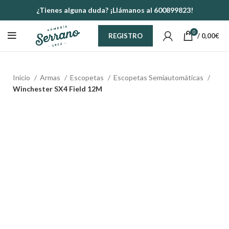
¿Tienes alguna duda? ¡Llámanos al 600899823!
0
/
0,00
€
REGISTRO
Inicio
Armas
Escopetas
Escopetas Semiautomáticas
Winchester SX4 Field 12M