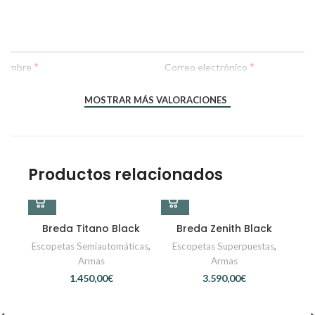
*
*
Nombre
Correo electrónico
MOSTRAR MÁS VALORACIONES
Productos relacionados
Breda Titano Black
Breda Zenith Black
Escopetas Semiautomáticas
,
Escopetas Superpuestas
,
Armas
Armas
€
€