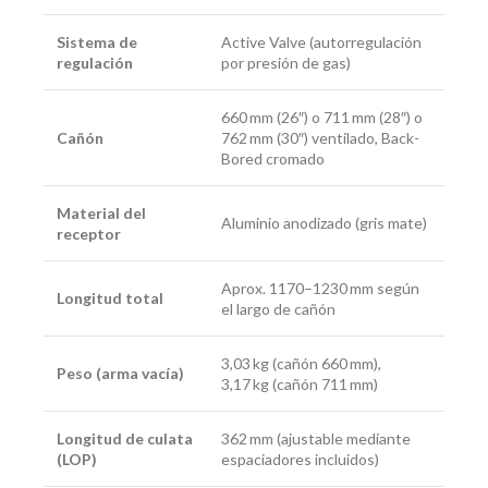
Sistema de
Active Valve (autorregulación
regulación
por presión de gas)
660 mm (26″) o 711 mm (28″) o
Cañón
762 mm (30″) ventilado, Back-
Bored cromado
Material del
Aluminio anodizado (gris mate)
receptor
Aprox. 1170–1230 mm según
Longitud total
el largo de cañón
3,03 kg (cañón 660 mm),
Peso (arma vacía)
3,17 kg (cañón 711 mm)
Longitud de culata
362 mm (ajustable mediante
(LOP)
espaciadores incluidos)