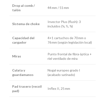
Drop al comb /
44 mm / 51 mm
talón
Invector Plus (flush): 3
Sistema de choke
incluidos (¼, ½, ¾)
Capacidad del
4+1 cartuchos de 70 mm o
cargador
76 mm (según legislación local)
Punto frontal de fibra óptica +
Miras
riel ventilado de mira
Culata y
Nogal europeo grado I
guardamanos
(acabado satinado)
Pad trasero (recoil
Inflex II, 25 mm
pad)