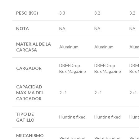
PESO (KG)
3,3
3,2
3,2
NOTA
NA
NA
NA
MATERIAL DE LA
Aluminum
Aluminum
Alum
CARCASA
DBM-Drop
DBM-Drop
DBM
CARGADOR
Box Magazine
Box Magazine
Box 
CAPACIDAD
MÁXIMA DEL
2+1
2+1
2+1
CARGADOR
TIPO DE
Hunting fixed
Hunting fixed
Hunt
GATILLO
MECANISMO
Right handed
Right handed
Righ