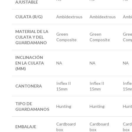
AJUSTABLE
CULATA (R/G)
Ambidextrous
Ambidextrous
Ambi
MATERIAL DE LA
Green
Green
Gre
CULATA Y DEL
Composite
Composite
Comp
GUARDAMANO
INCLINACIÓN
EN LA CULATA
NA
NA
NA
(MM)
Inflex II
Inflex II
Infle
CANTONERA
15mm
15mm
15m
TIPO DE
Hunting
Hunting
Hunt
GUARDAMANOS
Cardboard
Cardboard
Card
EMBALAJE
box
box
box