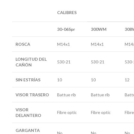
CALIBRES
30-06Spr
300WM
308
ROSCA
M14x1
M14x1
M14
LONGITUD DEL
530-21
530-21
530-
CAÑÓN
SIN ESTRÍAS
10
10
12
VISOR TRASERO
Battue rib
Battue rib
Batt
VISOR
Fibre optic
Fibre optic
Fibre
DELANTERO
GARGANTA
No
No
No