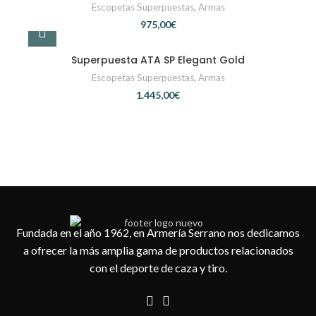
Escopetas Superpuestas
,
Armas
€
Superpuesta ATA SP Elegant Gold
Escopetas Superpuestas
,
Armas
€
Fundada en el año 1962, en Armería Serrano nos dedicamos
a ofrecer la más amplia gama de productos relacionados
con el deporte de caza y tiro.