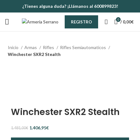
¿Tienes alguna duda? ¡Llámanos al 600899823!
0
/
0,00
€
REGISTRO
Inicio
Armas
Rifles
Rifles Semiautomaticos
Winchester SXR2 Stealth
-5%
Winchester SXR2 Stealth
1.406,95
€
1.481,00
€