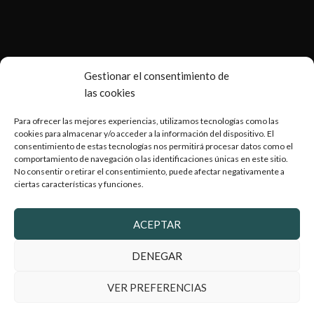
Gestionar el consentimiento de
las cookies
Para ofrecer las mejores experiencias, utilizamos tecnologías como las
cookies para almacenar y/o acceder a la información del dispositivo. El
consentimiento de estas tecnologías nos permitirá procesar datos como el
Copyright © 2026 Armería Serrano |
Desarrollado por
comportamiento de navegación o las identificaciones únicas en este sitio.
WebToSell
No consentir o retirar el consentimiento, puede afectar negativamente a
ciertas características y funciones.
ACEPTAR
2024 Armeriaserrano.com - Todos los derechos reservados
DENEGAR
VER PREFERENCIAS