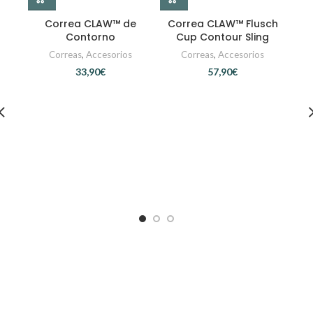
Correa CLAW™ de
Correa CLAW™ Flusch
Contorno
Cup Contour Sling
Correas
,
Accesorios
Correas
,
Accesorios
€
€
Co