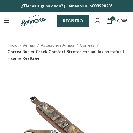
¿Tienes alguna duda? ¡Llámanos al 600899823!
0
/
0,00
€
REGISTRO
Inicio
Armas
Accesorios Armas
Correas
Correa Butler Creek Comfort Stretch con anillas portafusil
– camo Realtree