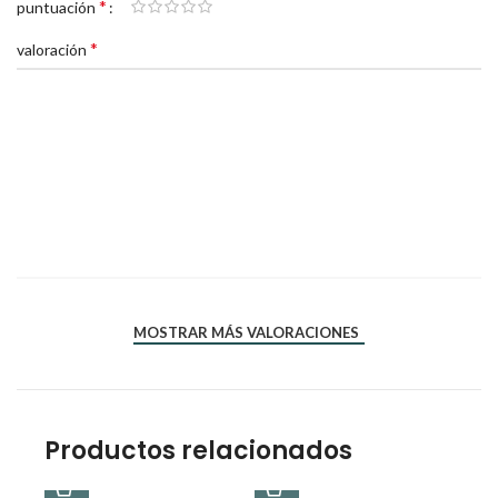
*
Tu puntuación
*
Tu valoración
*
*
Nombre
Correo electrónico
MOSTRAR MÁS VALORACIONES
Productos relacionados