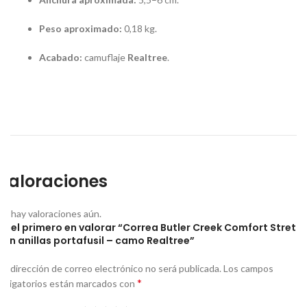
Peso aproximado:
0,18 kg.
Acabado:
camuflaje
Realtree
.
Valoraciones
No hay valoraciones aún.
Sé el primero en valorar “Correa Butler Creek Comfort Stretc
con anillas portafusil – camo Realtree”
Tu dirección de correo electrónico no será publicada.
Los campos
*
obligatorios están marcados con