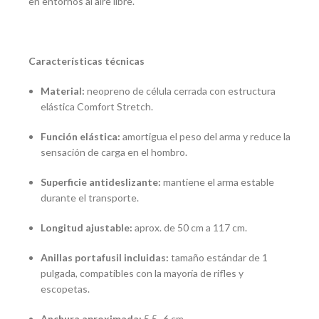
en entornos al aire libre.
Características técnicas
Material:
neopreno de célula cerrada con estructura
elástica Comfort Stretch.
Función elástica:
amortigua el peso del arma y reduce la
sensación de carga en el hombro.
Superficie antideslizante:
mantiene el arma estable
durante el transporte.
Longitud ajustable:
aprox. de 50 cm a 117 cm.
Anillas portafusil incluidas:
tamaño estándar de 1
pulgada, compatibles con la mayoría de rifles y
escopetas.
Anchura aproximada:
5,5–6 cm.