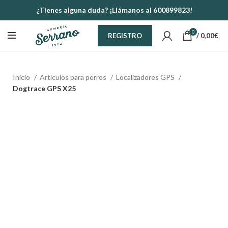
¿Tienes alguna duda? ¡Llámanos al 600899823!
0
/
0,00
€
REGISTRO
Inicio
Artículos para perros
Localizadores GPS
Dogtrace GPS X25