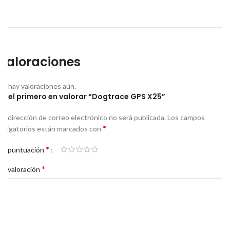
Valoraciones
No hay valoraciones aún.
Sé el primero en valorar “Dogtrace GPS X25”
Tu dirección de correo electrónico no será publicada.
Los campos
*
obligatorios están marcados con
*
Tu puntuación
*
Tu valoración