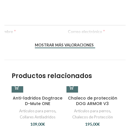
*
*
Nombre
Correo electrónico
MOSTRAR MÁS VALORACIONES
Productos relacionados
Anti-ladridos Dogtrace
Chaleco de protección
D-Mute ONE
DOG ARMOR V3
Artículos para perros
,
Artículos para perros
,
Collares Antiladridos
Chalecos de Protección
€
€