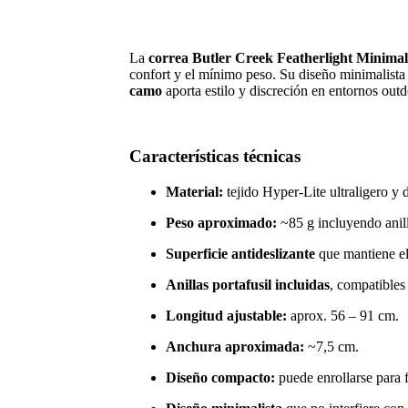
La
correa Butler Creek Featherlight Minimalis
confort y el mínimo peso. Su diseño minimalista r
camo
aporta estilo y discreción en entornos outd
Características técnicas
Material:
tejido Hyper-Lite ultraligero y d
Peso aproximado:
~85 g incluyendo anill
Superficie antideslizante
que mantiene el
Anillas portafusil incluidas
, compatibles
Longitud ajustable:
aprox. 56 – 91 cm.
Anchura aproximada:
~7,5 cm.
Diseño compacto:
puede enrollarse para f