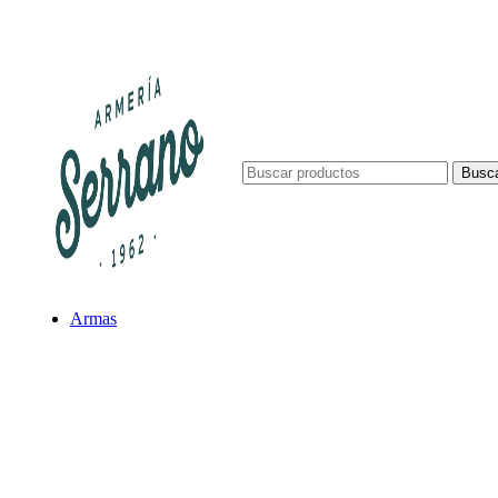
Busca
Armas
Escopetas
Escopetas Superpuestas
Escopetas Semiautomáticas
Escopetas Paralelas
Escopetas Monotiro
Escopetas Correderas
Rifles
Rifles de Cerrojo