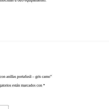
 mochilas u otro equipamiento.
on anillas portafusil – gris camo”
gatorios están marcados con
*