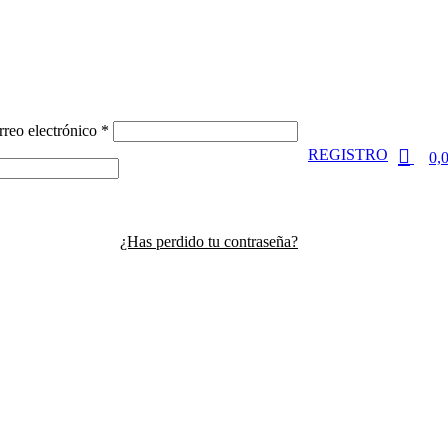
0
rreo electrónico
*
REGISTRO
0,
¿Has perdido tu contraseña?