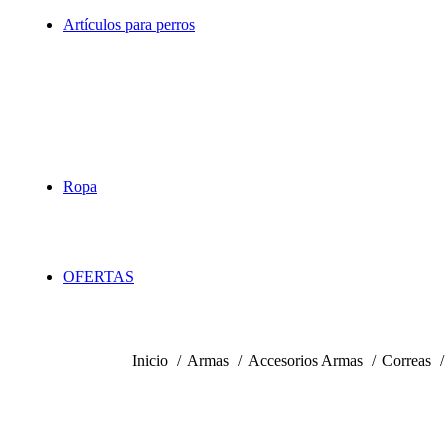
Sacos de Apoyo
Artículos para perros
Chalecos de Protección
Collares Adiestramiento
Collares Antiladridos
Collares Para La Becada
Jaulas de Transporte
Localizadores GPS
Dispensador de Pelotas
Vallas Invisibles
Ropa
Chalecos de Caza
Chalecos de Tiro
Chaquetas
Pantalones
OFERTAS
Inicio
Armas
Accesorios Armas
Correas