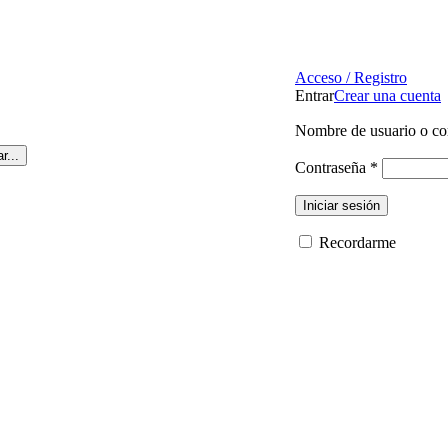
¿Tienes alguna duda? ¡Llámanos al 600899823! (España)
Acceso / Registro
Entrar
Crear una cuenta
Nombre de usuario o co
r...
Contraseña
*
Iniciar sesión
Recordarme